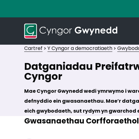
Cartref
Y Cyngor a democratiaeth
Gwybod
Datganiadau Preifat
Cyngor
Mae Cyngor Gwynedd wedi ymrwymo i warch
defnyddio ein gwasanaethau. Mae’r datga
eich gwybodaeth, sut rydym yn gwarchod ei
Gwasanaethau Corfforaethol