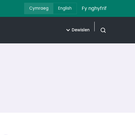
Fy nghyfrif
Cymraeg
English
Dewislen
Agor chwilio