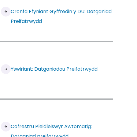
Cronfa Ffyniant Gyffredin y DU: Datganiad
Preifatrwydd
Yswiriant: Datganiadau Preifatrwydd
Cofrestru Pleidleiswyr Awtomatig:
Datganiad preifatrwydd