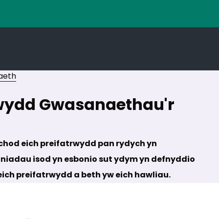
aeth
rwydd Gwasanaethau'r
od eich preifatrwydd pan rydych yn
niadau isod yn esbonio sut ydym yn defnyddio
ch preifatrwydd a beth yw eich hawliau.