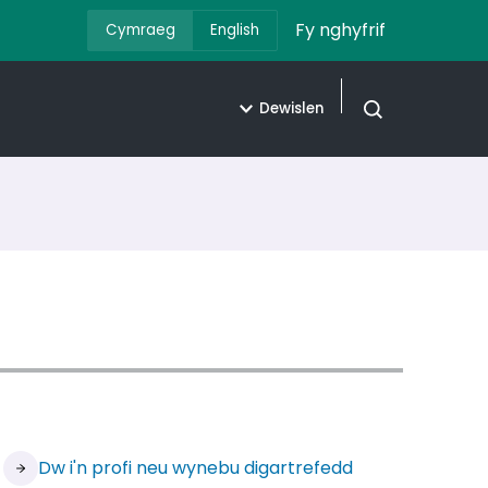
Fy nghyfrif
Cymraeg
English
Dewislen
Agor chwilio
Dw i'n profi neu wynebu digartrefedd