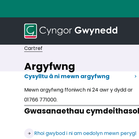
Cartref
Argyfwng
Cysylltu â ni mewn argyfwng
Mewn argyfwng ffoniwch ni 24 awr y dydd ar
01766 771000.
Gwasanaethau cymdeithasol 
Rhoi gwybod i ni am oedolyn mewn perygl