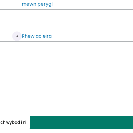
mewn perygl
Rhew ac eira
b newydd)
ch wybod i ni