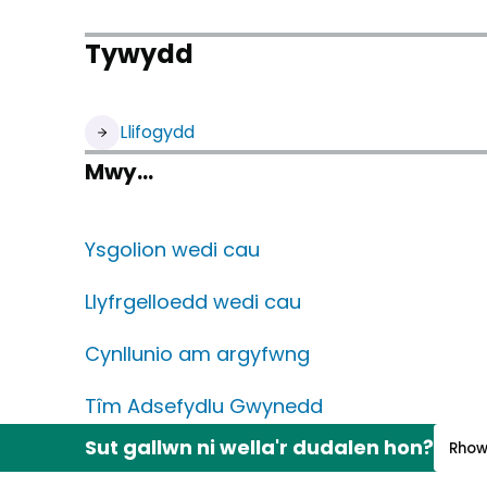
Tywydd
Llifogydd
Mwy...
Ysgolion wedi cau
Llyfrgelloedd wedi cau
(yn agor mewn ta
Cynllunio am argyfwng
Tîm Adsefydlu Gwynedd
Sut gallwn ni wella'r dudalen hon?
Rhow