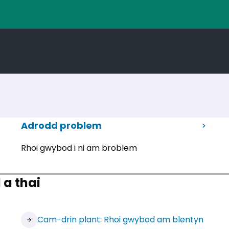
Adrodd problem
Rhoi gwybod i ni am broblem
a thai
Cam-drin plant: Rhoi gwybod am blentyn