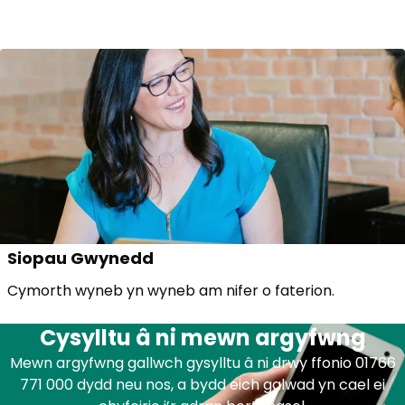
Siopau Gwynedd
Cymorth wyneb yn wyneb am nifer o faterion.
Cysylltu â ni mewn argyfwng
Mewn argyfwng gallwch gysylltu â ni drwy ffonio 01766
771 000 dydd neu nos, a bydd eich galwad yn cael ei