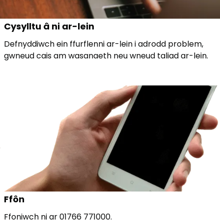
Cysylltu â ni ar-lein
Defnyddiwch ein ffurflenni ar-lein i adrodd problem,
gwneud cais am wasanaeth neu wneud taliad ar-lein.
Ffôn
Ffoniwch ni ar 01766 771000.