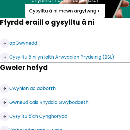
chyfeirio i’r adran berthnasol.
Cysylltu â ni mewn argyfwng
Ffyrdd eraill o gysylltu â ni
apGwynedd
Cysylltu â ni yn Iaith Arwyddion Prydeinig (BSL)
Gweler hefyd
Cwynion ac adborth
(yn agor mewn tab newydd)
Gwneud cais Rhyddid Gwybodaeth
Cysylltu â'ch Cynghorydd