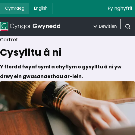
Fy nghyfrif
Cymraeg
English
Dewislen
Agor 
Cartref
Cysylltu â ni
Y ffordd fwyaf syml a chyflym o gysylltu â ni yw
drwy ein gwasanaethau ar-lein.