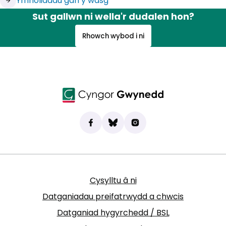
Ymholiadau gan y wasg
Sut gallwn ni wella'r dudalen hon?
Rhowch wybod i ni
Dod o hyd i ni ar Facebook
(yn agor mewn tab newydd)
Bluesky
(yn agor mewn tab newydd)
Instagram
(yn agor mewn tab new
Cysylltu â ni
Datganiadau preifatrwydd a chwcis
Datganiad hygyrchedd / BSL