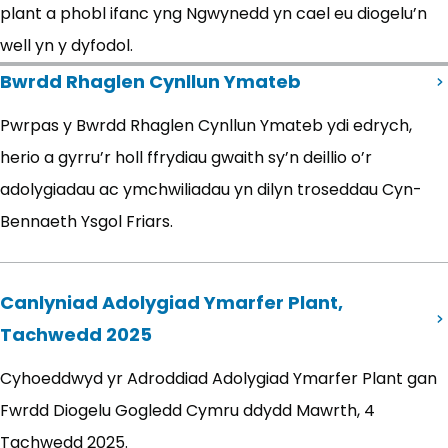
plant a phobl ifanc yng Ngwynedd yn cael eu diogelu’n
well yn y dyfodol.
Bwrdd Rhaglen Cynllun Ymateb
Pwrpas y Bwrdd Rhaglen Cynllun Ymateb ydi edrych,
herio a gyrru’r holl ffrydiau gwaith sy’n deillio o’r
adolygiadau ac ymchwiliadau yn dilyn troseddau Cyn-
Bennaeth Ysgol Friars.
Canlyniad Adolygiad Ymarfer Plant,
Tachwedd 2025
Cyhoeddwyd yr Adroddiad Adolygiad Ymarfer Plant gan
Fwrdd Diogelu Gogledd Cymru ddydd Mawrth, 4
Tachwedd 2025.