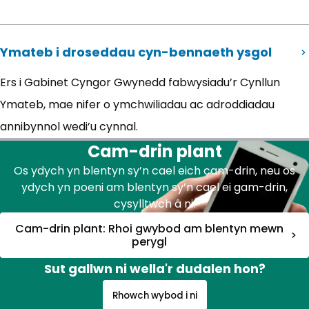
Ymateb i droseddau cyn-bennaeth ysgol
Ers i Gabinet Cyngor Gwynedd fabwysiadu’r Cynllun
Ymateb, mae nifer o ymchwiliadau ac adroddiadau
annibynnol wedi’u cynnal.
Cam-drin plant
Os ydych yn blentyn sy’n cael eich cam-drin, neu os
ydych yn poeni am blentyn sy’n cael ei gam-drin,
cysylltwch â ni:
Cam-drin plant: Rhoi gwybod am blentyn mewn
perygl
Sut gallwn ni wella'r dudalen hon?
Rhowch wybod i ni