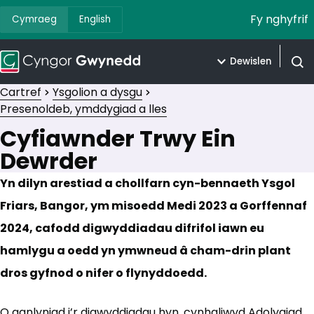
Fy nghyfrif
Cymraeg
English
Dewislen
Agor 
Cartref
Ysgolion a dysgu
Presenoldeb, ymddygiad a lles
Cyfiawnder Trwy Ein
Dewrder
Yn dilyn arestiad a chollfarn cyn-bennaeth Ysgol
Friars, Bangor, ym misoedd Medi 2023 a Gorffennaf
2024, cafodd digwyddiadau difrifol iawn eu
hamlygu a oedd yn ymwneud â cham-drin plant
dros gyfnod o nifer o flynyddoedd.
O ganlyniad i’r digwyddiadau hyn, cynhaliwyd Adolygiad