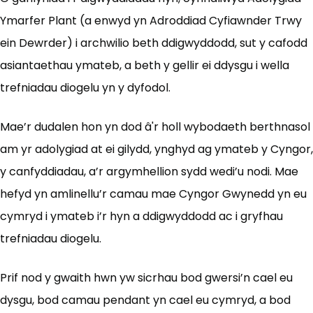
Ymarfer Plant (a enwyd yn Adroddiad Cyfiawnder Trwy
ein Dewrder) i archwilio beth ddigwyddodd, sut y cafodd
asiantaethau ymateb, a beth y gellir ei ddysgu i wella
trefniadau diogelu yn y dyfodol.
Mae’r dudalen hon yn dod â'r holl wybodaeth berthnasol
am yr adolygiad at ei gilydd, ynghyd ag ymateb y Cyngor,
y canfyddiadau, a’r argymhellion sydd wedi’u nodi. Mae
hefyd yn amlinellu’r camau mae Cyngor Gwynedd yn eu
cymryd i ymateb i’r hyn a ddigwyddodd ac i gryfhau
trefniadau diogelu.
Prif nod y gwaith hwn yw sicrhau bod gwersi’n cael eu
dysgu, bod camau pendant yn cael eu cymryd, a bod