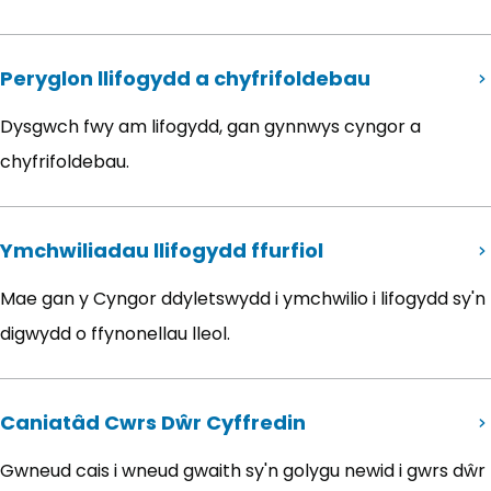
Peryglon llifogydd a chyfrifoldebau
Dysgwch fwy am lifogydd, gan gynnwys cyngor a
chyfrifoldebau.
Ymchwiliadau llifogydd ffurfiol
Mae gan y Cyngor ddyletswydd i ymchwilio i lifogydd sy'n
digwydd o ffynonellau lleol.
Caniatâd Cwrs Dŵr Cyffredin
Gwneud cais i wneud gwaith sy'n golygu newid i gwrs dŵr