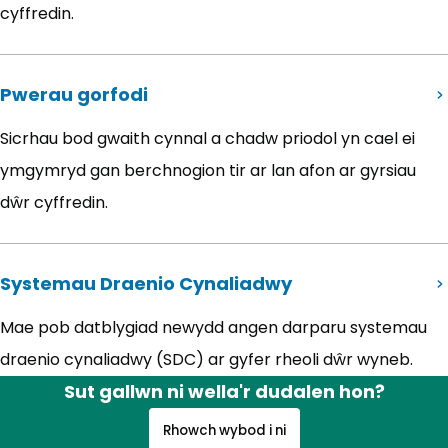
cyffredin.
Pwerau gorfodi
Sicrhau bod gwaith cynnal a chadw priodol yn cael ei
ymgymryd gan berchnogion tir ar lan afon ar gyrsiau
dŵr cyffredin.
Systemau Draenio Cynaliadwy
Mae pob datblygiad newydd angen darparu systemau
draenio cynaliadwy (SDC) ar gyfer rheoli dŵr wyneb.
Sut gallwn ni wella'r dudalen hon?
Rhowch wybod i ni