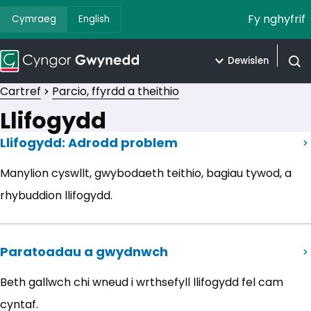
Fy nghyfrif
Cymraeg
English
Dewislen
Agor 
Cartref
Parcio, ffyrdd a theithio
Llifogydd
Llifogydd: Adrodd problem
Manylion cyswllt, gwybodaeth teithio, bagiau tywod, a
rhybuddion llifogydd.
Paratoadau a gwydnwch
Beth gallwch chi wneud i wrthsefyll llifogydd fel cam
cyntaf.