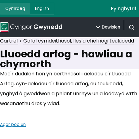
Fy nghyfrif
Cymraeg
English
Dewislen
Agor 
Cartref
Gofal cymdeithasol, lles a chefnogi teuluoedd
Lluoedd arfog - hawliau a
chymorth
Mae'r dudalen hon yn berthnasol i aelodau o'r Lluoedd
Arfog, cyn-aelodau o'r lluoedd arfog, eu teuluoedd,
ynghyd â gweddwon a phlant unrhyw un a laddwyd wrth
wasanaethu dros y wlad.
Agor pob un