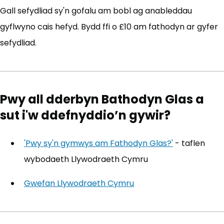
Gall sefydliad sy'n gofalu am bobl ag anableddau
gyflwyno cais hefyd. Bydd ffi o £10 am fathodyn ar gyfer
sefydliad.
Pwy all dderbyn Bathodyn Glas a
sut i'w ddefnyddio’n gywir?
'Pwy sy'n gymwys am Fathodyn Glas?'
(yn agor me
- taflen
wybodaeth Llywodraeth Cymru
Gwefan Llywodraeth Cymru
(yn agor mewn tab n