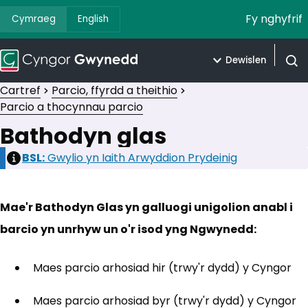
Fy nghyfrif
Cymraeg
English
Dewislen
Agor 
Cartref
Parcio, ffyrdd a theithio
Parcio a thocynnau parcio
Bathodyn glas
BSL:
Gwylio yn Iaith Arwyddion Prydeinig
(yn agor me
Mae'r Bathodyn Glas yn galluogi unigolion anabl i
barcio yn unrhyw un o'r isod yng Ngwynedd:
Maes parcio arhosiad hir (trwy'r dydd) y Cyngor
Maes parcio arhosiad byr (trwy'r dydd) y Cyngor