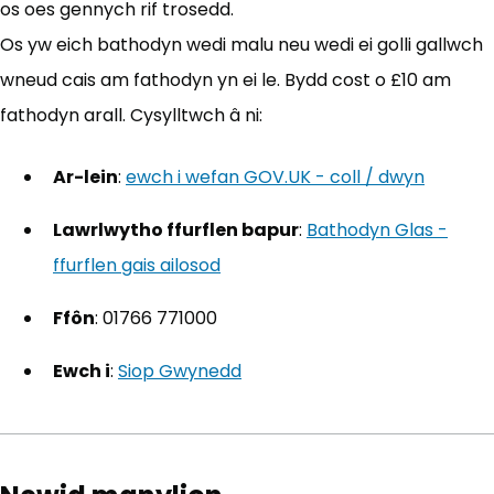
os oes gennych rif trosedd.
Os yw eich bathodyn wedi malu neu wedi ei golli gallwch
wneud cais am fathodyn yn ei le. Bydd cost o £10 am
fathodyn arall. Cysylltwch â ni:
Ar-lein
:
ewch i wefan GOV.UK - coll / dwyn
(yn ag
Lawrlwytho ffurflen bapur
:
Bathodyn Glas -
ffurflen gais ailosod
(yn agor mewn tab newydd)
Ffôn
: 01766 771000
Ewch i
:
Siop Gwynedd