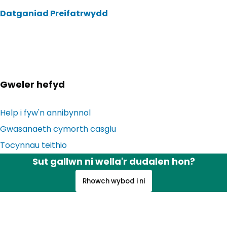
Datganiad Preifatrwydd
Gweler hefyd
Help i fyw'n annibynnol
Gwasanaeth cymorth casglu
Tocynnau teithio
Sut gallwn ni wella'r dudalen hon?
Rhowch wybod i ni