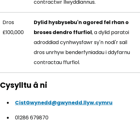
contractwr llwyddiannus.
Dros
Dylid hysbysebu'n agored fel rhan o
£100,000
broses dendro ffurfiol
, a dylid paratoi
adroddiad cynhwysfawr sy'n nodi'r sail
dros unrhyw benderfyniadau i ddyfarnu
contractau ffurfiol.
Cysylltu â ni
CistGwynedd@gwynedd.llyw.cymru
01286 679870