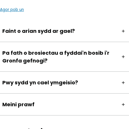
Agor pob un
Faint o arian sydd ar gael?
Pa fath o brosiectau a fyddai'n bosib i'r
Gronfa gefnogi?
Pwy sydd yn cael ymgeisio?
Meini prawf