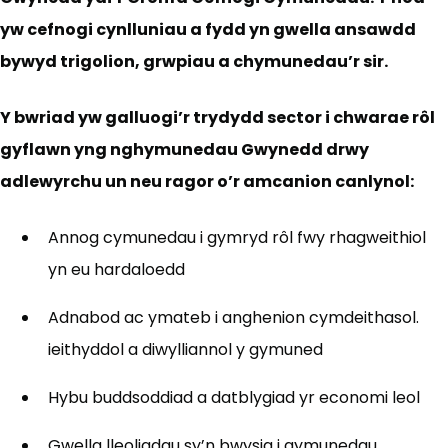
yw cefnogi cynlluniau a fydd yn gwella ansawdd
bywyd trigolion, grwpiau a chymunedau’r sir.
Y bwriad yw galluogi’r trydydd sector i chwarae rôl
gyflawn yng nghymunedau Gwynedd drwy
adlewyrchu un neu ragor o’r amcanion canlynol:
Annog cymunedau i gymryd rôl fwy rhagweithiol
yn eu hardaloedd
Adnabod ac ymateb i anghenion cymdeithasol.
ieithyddol a diwylliannol y gymuned
Hybu buddsoddiad a datblygiad yr economi leol
Gwella lleoliadau sy’n bwysig i gymunedau