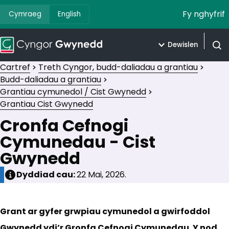
Fy nghyfrif
Cymraeg
English
Dewislen
Agor 
Cartref
Treth Cyngor, budd-daliadau a grantiau
Budd-daliadau a grantiau
Grantiau cymunedol / Cist Gwynedd
Grantiau Cist Gwynedd
Cronfa Cefnogi
Cymunedau - Cist
Gwynedd
Dyddiad cau:
22 Mai, 2026.
Grant ar gyfer grwpiau cymunedol a gwirfoddol
Gwynedd ydi’r Gronfa Cefnogi Cymunedau. Y nod