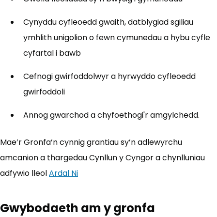
Cynyddu cyfleoedd gwaith, datblygiad sgiliau
ymhlith unigolion o fewn cymunedau a hybu cyfle
cyfartal i bawb
Cefnogi gwirfoddolwyr a hyrwyddo cyfleoedd
gwirfoddoli
Annog gwarchod a chyfoethogi'r amgylchedd.
Mae’r Gronfa’n cynnig grantiau sy’n adlewyrchu
amcanion a thargedau Cynllun y Cyngor a chynlluniau
adfywio lleol
Ardal Ni
Gwybodaeth am y gronfa