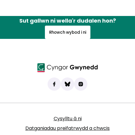
Sut gallwn ni wella'r dudalen hon?
Rhowch wybod i ni
Dod o hyd i ni ar Facebook
(yn agor mewn tab newydd)
Bluesky
(yn agor mewn tab newydd)
Instagram
(yn agor mewn tab new
Cysylltu â ni
Datganiadau preifatrwydd a chwcis