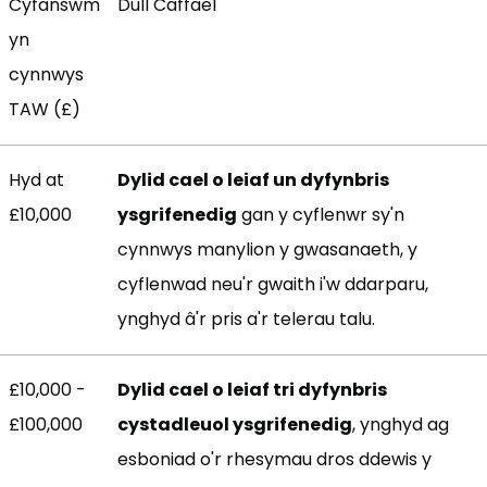
Cyfanswm
Dull Caffael
yn
cynnwys
TAW (£)
Hyd at
Dylid cael o leiaf un dyfynbris
£10,000
ysgrifenedig
gan y cyflenwr sy'n
cynnwys manylion y gwasanaeth, y
cyflenwad neu'r gwaith i'w ddarparu,
ynghyd â'r pris a'r telerau talu.
£10,000 -
Dylid cael o leiaf tri dyfynbris
£100,000
cystadleuol ysgrifenedig
, ynghyd ag
esboniad o'r rhesymau dros ddewis y