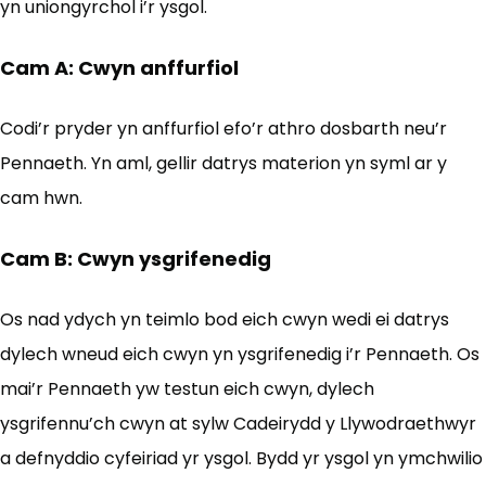
yn uniongyrchol i’r ysgol.
Cam A: Cwyn anffurfiol
Codi’r pryder yn anffurfiol efo’r athro dosbarth neu’r
Pennaeth. Yn aml, gellir datrys materion yn syml ar y
cam hwn.
Cam B: Cwyn ysgrifenedig
Os nad ydych yn teimlo bod eich cwyn wedi ei datrys
dylech wneud eich cwyn yn ysgrifenedig i’r Pennaeth. Os
mai’r Pennaeth yw testun eich cwyn, dylech
ysgrifennu’ch cwyn at sylw Cadeirydd y Llywodraethwyr
a defnyddio cyfeiriad yr ysgol. Bydd yr ysgol yn ymchwilio