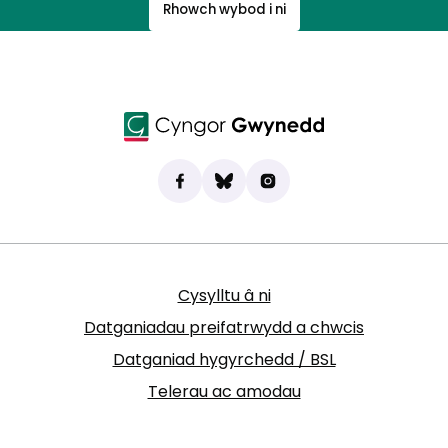
Rhowch wybod i ni
Dod o hyd i ni ar Facebook
(yn agor mewn tab newydd)
Bluesky
(yn agor mewn tab newydd)
Instagram
(yn agor mewn tab new
Cysylltu â ni
Datganiadau preifatrwydd a chwcis
Datganiad hygyrchedd / BSL
Telerau ac amodau