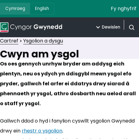
Fy nghyfrif
Cymraeg
English
Dewislen
Agor 
Cartref
Ysgolion a dysgu
Cwyn am ysgol
Os oes gennych unrhyw bryder am addysg eich
plentyn, neu os ydych yn ddisgybl mewn ysgol efo
pryder, gallwch fel arfer ei ddatrys drwy siarad â
phennaeth yr ysgol, athro dosbarth neu aelod arall
o staff yr ysgol.
Gallwch ddod o hyd i fanylion cyswllt ysgolion Gwynedd
drwy ein
rhestr o ysgolion
.