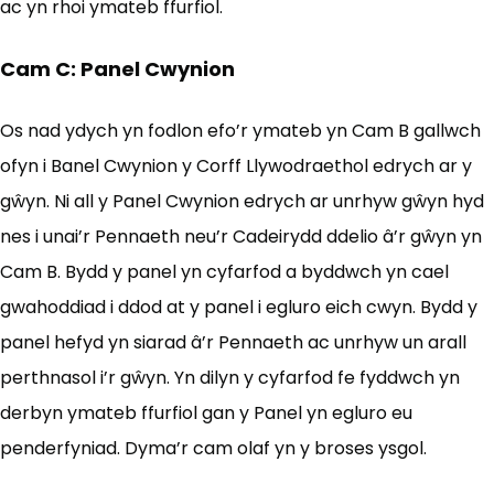
ac yn rhoi ymateb ffurfiol.
Cam C: Panel Cwynion
Os nad ydych yn fodlon efo’r ymateb yn Cam B gallwch
ofyn i Banel Cwynion y Corff Llywodraethol edrych ar y
gŵyn. Ni all y Panel Cwynion edrych ar unrhyw gŵyn hyd
nes i unai’r Pennaeth neu’r Cadeirydd ddelio â’r gŵyn yn
Cam B. Bydd y panel yn cyfarfod a byddwch yn cael
gwahoddiad i ddod at y panel i egluro eich cwyn. Bydd y
panel hefyd yn siarad â’r Pennaeth ac unrhyw un arall
perthnasol i’r gŵyn. Yn dilyn y cyfarfod fe fyddwch yn
derbyn ymateb ffurfiol gan y Panel yn egluro eu
penderfyniad. Dyma’r cam olaf yn y broses ysgol.