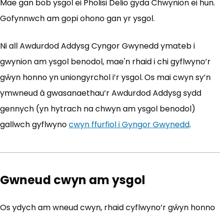
Mae gan bob ysgol ei Pholisi Delio gyda Chwynion ei hun.
Gofynnwch am gopi ohono gan yr ysgol.
Ni all Awdurdod Addysg Cyngor Gwynedd ymateb i
gwynion am ysgol benodol, mae'n rhaid i chi gyflwyno’r
gŵyn honno yn uniongyrchol i’r ysgol.
Os mai cwyn sy’n
ymwneud â gwasanaethau’r Awdurdod Addysg sydd
gennych (yn hytrach na chwyn am ysgol benodol)
gallwch gyflwyno
cwyn ffurfiol i Gyngor Gwynedd
(yn ag
.
Gwneud cwyn am ysgol
Os ydych am wneud cwyn, rhaid cyflwyno’r gŵyn honno