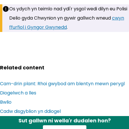
Os ydych yn teimlo nad ydi'r ysgol wedi dilyn eu Polisi
Delio gyda Chwynion yn gywir gallwch wneud
cwyn
ffurfiol i Gyngor Gwynedd
(yn agor mewn tab newyd
.
Related content
Cam-drin plant: Rhoi gwybod am blentyn mewn perygl
Diogelwch a lles
Bwlio
Cadw disgyblion yn ddiogel
Sut gallwn ni wella'r dudalen hon?