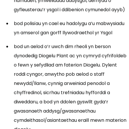
hamdden, ymweliadau addysgol, defnydd o
gyfleusterau’r ysgol i ddibenion cymunedol ayyb)
bod polisïau yn cael eu hadolygu a’u mabwysiadu
yn amserol gan gorff llywodraethol yr Ysgol
bod un aelod o’r uwch dim rheoli yn berson
dynodedig Diogelu Plant ac yn cymryd cyfrifoldeb
o fewn y sefydliad am faterion Diogelu. Dylent
roddi cyngor, anwytho pob aelod o staff
newydd/llanw, cynnig arweiniad penodol a
chyffredinol, sicrhau trefniadau hyfforddi a
diweddaru, a bod yn ddolen gyswllt gyda’r
gwasanaeth addysg/gwasanaethau
cymdeithasol/asiantaethau eraill mewn materion