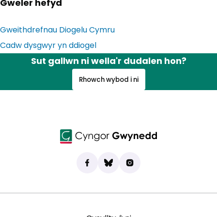
Gweler hefyd
Gweithdrefnau Diogelu Cymru
(yn agor mewn tab newyd
Cadw dysgwyr yn ddiogel
(yn agor mewn tab newydd)
Sut gallwn ni wella'r dudalen hon?
Rhowch wybod i ni
Dod o hyd i ni ar Facebook
(yn agor mewn tab newydd)
Bluesky
(yn agor mewn tab newydd)
Instagram
(yn agor mewn tab new