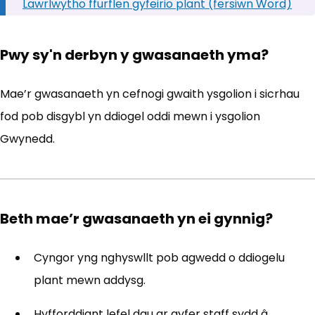
Lawrlwytho ffurflen gyfeirio plant (fersiwn Word)
(yn
Pwy sy'n derbyn y gwasanaeth yma?
Mae’r gwasanaeth yn cefnogi gwaith ysgolion i sicrhau
fod pob disgybl yn ddiogel oddi mewn i ysgolion
Gwynedd.
Beth mae’r gwasanaeth yn ei gynnig?
Cyngor yng nghyswllt pob agwedd o ddiogelu
plant mewn addysg.
Hyfforddiant lefel dau ar gyfer staff sydd â