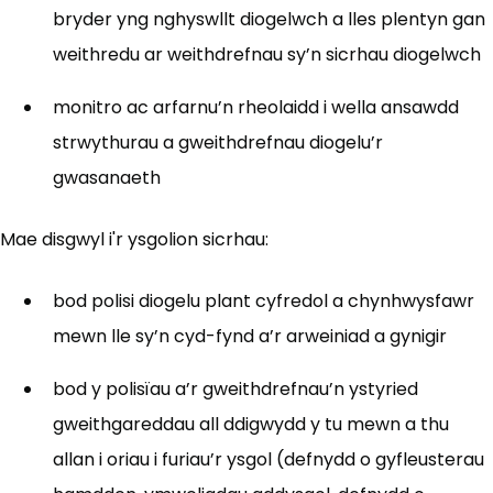
bryder yng nghyswllt diogelwch a lles plentyn gan
weithredu ar weithdrefnau sy’n sicrhau diogelwch
monitro ac arfarnu’n rheolaidd i wella ansawdd
strwythurau a gweithdrefnau diogelu’r
gwasanaeth
Mae disgwyl i'r ysgolion sicrhau:
bod polisi diogelu plant cyfredol a chynhwysfawr
mewn lle sy’n cyd-fynd a’r arweiniad a gynigir
bod y polisïau a’r gweithdrefnau’n ystyried
gweithgareddau all ddigwydd y tu mewn a thu
allan i oriau i furiau’r ysgol (defnydd o gyfleusterau