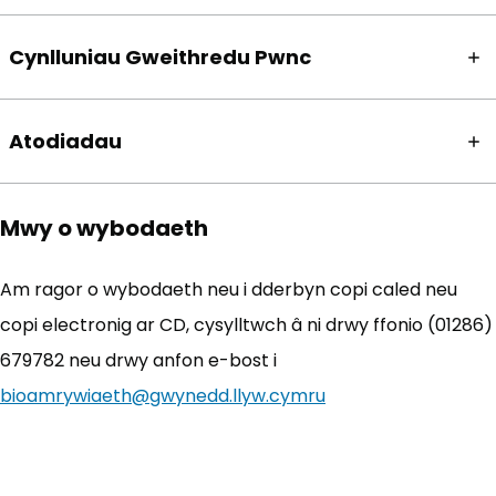
Cynlluniau Gweithredu Pwnc
Atodiadau
Mwy o wybodaeth
Am ragor o wybodaeth neu i dderbyn copi caled neu
copi electronig ar CD, cysylltwch â ni drwy ffonio (01286)
679782 neu drwy anfon e-bost i
bioamrywiaeth@gwynedd.llyw.cymru