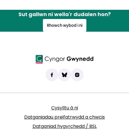
Sut gallwn ni wella'r dudalen hon?
Rhowch wybod i ni
Dod o hyd i ni ar Facebook
(yn agor mewn tab newydd)
Bluesky
(yn agor mewn tab newydd)
Instagram
(yn agor mewn tab new
Cysylltu â ni
Datganiadau preifatrwydd a chwcis
Datganiad hygyrchedd / BSL