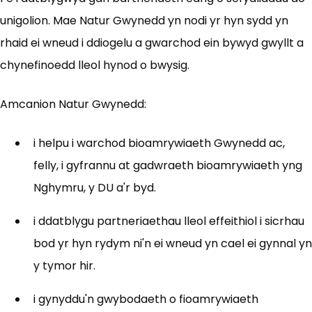
unigolion. Mae Natur Gwynedd yn nodi yr hyn sydd yn
rhaid ei wneud i ddiogelu a gwarchod ein bywyd gwyllt a
chynefinoedd lleol hynod o bwysig.
Amcanion Natur Gwynedd:
i helpu i warchod bioamrywiaeth Gwynedd ac,
felly, i gyfrannu at gadwraeth bioamrywiaeth yng
Nghymru, y DU a'r byd.
i ddatblygu partneriaethau lleol effeithiol i sicrhau
bod yr hyn rydym ni'n ei wneud yn cael ei gynnal yn
y tymor hir.
i gynyddu'n gwybodaeth o fioamrywiaeth