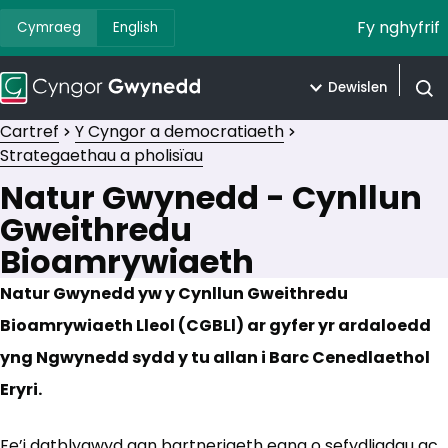
Fy nghyfrif
Cymraeg
English
Dewislen
Agor 
Cartref
Y Cyngor a democratiaeth
Strategaethau a pholisïau
Natur Gwynedd - Cynllun
Gweithredu
Bioamrywiaeth
Natur Gwynedd yw y Cynllun Gweithredu
Bioamrywiaeth Lleol (CGBLl) ar gyfer yr ardaloedd
yng Ngwynedd sydd y tu allan i Barc Cenedlaethol
Eryri.
Fe’i datblygwyd gan bartneriaeth eang o sefydliadau ac