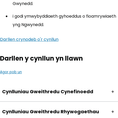
Gwynedd.
i godi ymwybyddiaeth gyhoeddus o fioamrywiaeth
yng Ngwynedd.
Darllen crynodeb o'r cynllun
(yn agor mewn tab newydd)
Darllen y cynllun yn llawn
Agor pob un
Cynlluniau Gweithredu Cynefinoedd
Cynlluniau Gweithredu Rhywogaethau