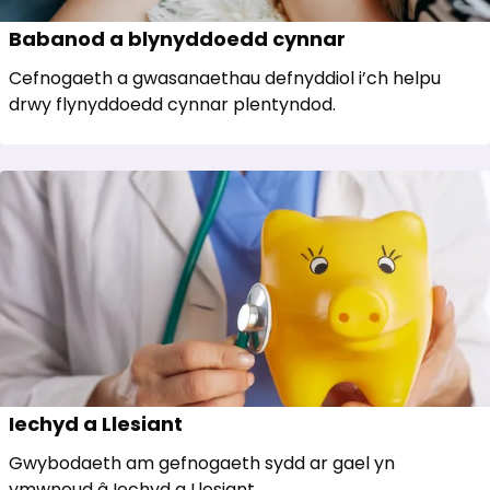
Babanod a blynyddoedd cynnar
Cefnogaeth a gwasanaethau defnyddiol i’ch helpu
drwy flynyddoedd cynnar plentyndod.
Iechyd a Llesiant
Gwybodaeth am gefnogaeth sydd ar gael yn
ymwneud â Iechyd a Llesiant