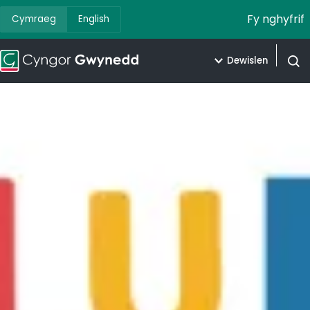
Fy nghyfrif
Cymraeg
English
Dewislen
Agor 