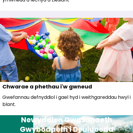
Chwarae a phethau i'w gwneud
Gwefannau defnyddiol i gael hyd i weithgareddau hwyl i
blant.
Newyddlen Gwasanaeth
Gwybodaeth i Deuluoedd