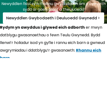
Newyddlen fisol sy'n rhannu gwybodaeth am y cymorth
sydd ar gael i blant a theuluoedd
Newyddlen Gwybodaeth i Deuluoedd Gwynedd
Rydym yn awyddus i glywed eich adborth
er mwyn
datblygu gwasanaethau o fewn Teulu Gwynedd. Bydd
llenwi’r holiadur isod yn gyfle i rannu eich barn a gwneud
awgrymiadau i ddatblygu’r gwasanaeth:
Rhannu eich
barn
(yn agor mewn tab newydd)
Mwy...
Ysgolion a dysgu
Plant gydag anableddau
Gwaith ac incwm