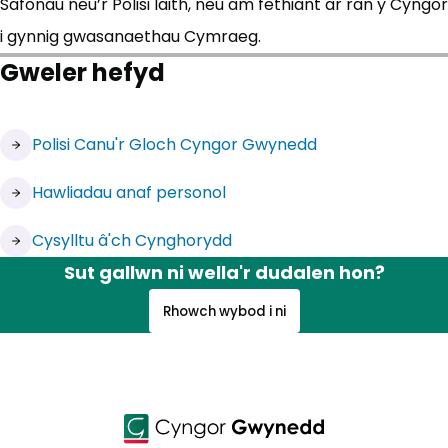
Safonau neu’r Polisi Iaith, neu am fethiant ar ran y Cyngor
i gynnig gwasanaethau Cymraeg.
Gweler hefyd
Polisi Canu'r Gloch Cyngor Gwynedd
Hawliadau anaf personol
Cysylltu â'ch Cynghorydd
Sut gallwn ni wella'r dudalen hon?
Rhowch wybod i ni