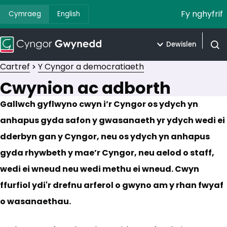
Fy nghyfrif
Cymraeg
English
Dewislen
Agor 
Cartref
Y Cyngor a democratiaeth
Cwynion ac adborth
Gallwch gyflwyno cwyn i’r Cyngor os ydych yn
anhapus gyda safon y gwasanaeth yr ydych wedi ei
dderbyn gan y Cyngor, neu os ydych yn anhapus
gyda rhywbeth y mae’r Cyngor, neu aelod o staff,
wedi ei wneud neu wedi methu ei wneud. Cwyn
ffurfiol ydi'r drefnu arferol o gwyno am y rhan fwyaf
o wasanaethau.