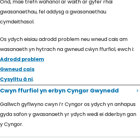
Ond, mae trefn wahanol ar waith ar gyfer rhai
gwasanaethau, fel addysg a gwasanaethau
cymdeithasol.
Os ydych eisiau adrodd problem neu wneud cais am
wasanaeth yn hytrach na gwneud cẃyn ffurfiol, ewch i:
Adrodd problem
Gwneud cais
Cysylltu â ni
.
Cwyn ffurfiol yn erbyn Cyngor Gwynedd
Gallwch gyflwyno cwyn i’r Cyngor os ydych yn anhapus
gyda safon y gwasanaeth yr ydych wedi ei dderbyn gan
y Cyngor.