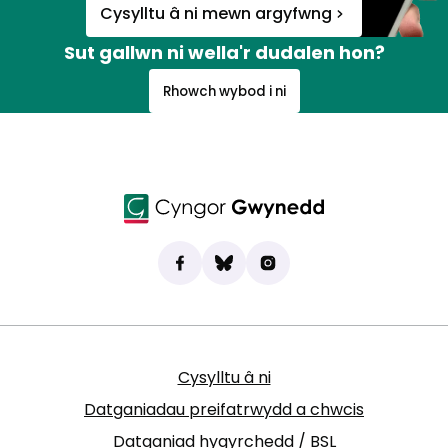
Cysylltu â ni mewn argyfwng
Sut gallwn ni wella'r dudalen hon?
Rhowch wybod i ni
Dod o hyd i ni ar Facebook
(yn agor mewn tab newydd)
Bluesky
(yn agor mewn tab newydd)
Instagram
(yn agor mewn tab new
Cysylltu â ni
Datganiadau preifatrwydd a chwcis
Datganiad hygyrchedd / BSL