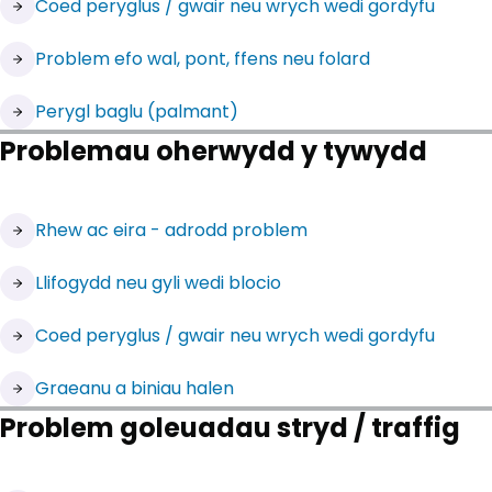
(yn agor mewn tab newydd)
Coed peryglus / gwair neu wrych wedi gordyfu
(yn agor mewn tab newydd)
Problem efo wal, pont, ffens neu folard
(yn agor mewn tab newydd)
Perygl baglu (palmant)
Problemau oherwydd y tywydd
(yn agor mewn tab newydd)
Rhew ac eira - adrodd problem
(yn agor mewn tab newydd)
Llifogydd neu gyli wedi blocio
(yn agor mewn tab newydd)
Coed peryglus / gwair neu wrych wedi gordyfu
Graeanu a biniau halen
Problem goleuadau stryd / traffig