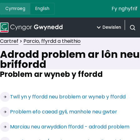
Fy nghyfrif
Cymraeg
English
Dewislen
Agor 
Cartref
Parcio, ffyrdd a theithio
Adrodd problem ar lôn neu
briffordd
Problem ar wyneb y ffordd
(yn agor mewn tab newydd)
Twll yn y ffordd neu broblem ar wyneb y ffordd
(yn agor mewn tab newydd)
Problem efo caead gyli, manhole neu gwter
(yn agor mewn tab newydd)
Marciau neu arwyddion ffordd - adrodd problem