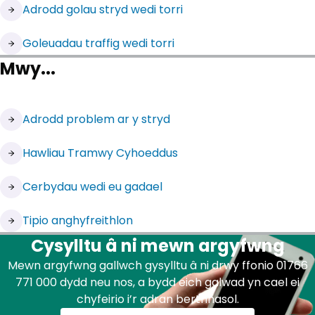
(yn agor mewn tab newydd)
Adrodd golau stryd wedi torri
(yn agor mewn tab newydd)
Goleuadau traffig wedi torri
Mwy...
Adrodd problem ar y stryd
Hawliau Tramwy Cyhoeddus
Cerbydau wedi eu gadael
(yn agor mewn tab newydd)
Tipio anghyfreithlon
Cysylltu â ni mewn argyfwng
Mewn argyfwng gallwch gysylltu â ni drwy ffonio 01766
771 000 dydd neu nos, a bydd eich galwad yn cael ei
chyfeirio i’r adran berthnasol.