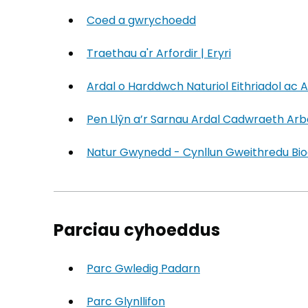
Coed a gwrychoedd
Traethau a'r Arfordir | Eryri
(yn agor mew
Ardal o Harddwch Naturiol Eithriadol ac
Pen Llŷn a’r Sarnau Ardal Cadwraeth Ar
Natur Gwynedd - Cynllun Gweithredu B
Parciau cyhoeddus
Parc Gwledig Padarn
(yn agor mewn tab
Parc Glynllifon
(yn agor mewn tab newyd