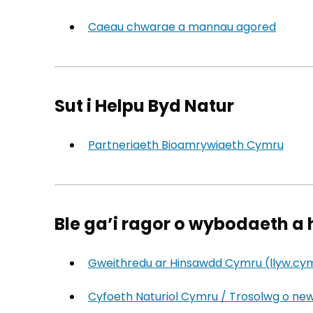
Caeau chwarae a mannau agored
Sut i Helpu Byd Natur
Partneriaeth Bioamrywiaeth Cymru
(yn 
Ble ga’i ragor o wybodaeth a 
Gweithredu ar Hinsawdd Cymru (llyw.cy
Cyfoeth Naturiol Cymru / Trosolwg o new