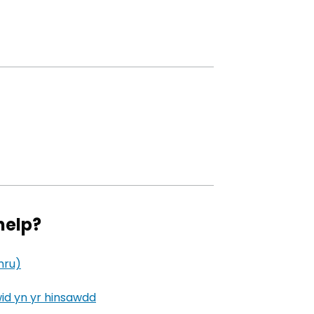
agor mewn tab newydd)
help?
mru)
(yn agor mewn tab newydd)
id yn yr hinsawdd
(yn agor mewn tab newydd)