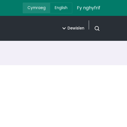
Fy nghyfrif
Cymraeg
English
Dewislen
Agor chwilio