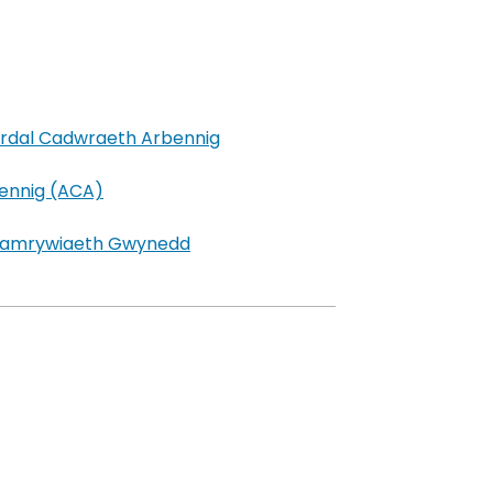
n tab newydd)
 Ardal Cadwraeth Arbennig
(yn agor mewn tab newydd)
bennig (ACA)
(yn agor mewn tab newydd)
ioamrywiaeth Gwynedd
 newydd)
d)