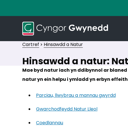
Cartref
Hinsawdd a Natur
Hinsawdd a natur: Na
Mae byd natur iach yn ddibynnol ar blaned
natur yn ein helpu i ymladd yn erbyn effei
Parciau, llwybrau a mannau gwyrdd
Gwarchodfeydd Natur Lleol
Coedlannau