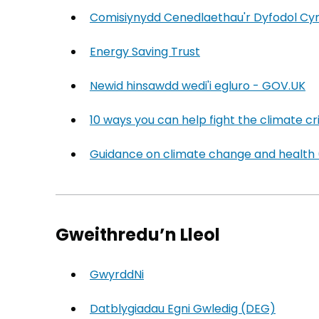
Comisiynydd Cenedlaethau'r Dyfodol Cy
Energy Saving Trust
(yn agor mewn tab 
Newid hinsawdd wedi'i egluro - GOV.UK
(y
10 ways you can help fight the climate cr
Guidance on climate change and health 
Gweithredu’n Lleol
GwyrddNi
(yn agor mewn tab newydd)
Datblygiadau Egni Gwledig (DEG)
(yn ag