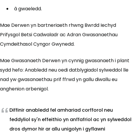
â gwaeledd.
Mae Derwen yn bartneriaeth rhwng Bwrdd Iechyd
Prifysgol Betsi Cadwaladr ac Adran Gwasanaethau
Cymdeithasol Cyngor Gwynedd.
Mae Gwasanaeth Derwen yn cynnig gwasanaeth i plant
sydd hefo: Anabledd neu oedi datblygiadol sylweddol lle
nad yw gwasanaethau prif ffrwd yn gallu diwallu eu
anghenion arbenigol.
Diffinir anabledd fel amhariad corfforol neu
feddyliol sy'n effeithio yn anffafriol ac yn sylweddol
dros dymor hir ar allu unigolyn i gyflawni