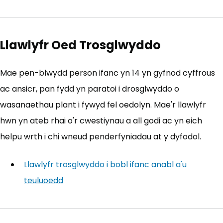
Llawlyfr Oed Trosglwyddo
Mae pen-blwydd person ifanc yn 14 yn gyfnod cyffrous
ac ansicr, pan fydd yn paratoi i drosglwyddo o
wasanaethau plant i fywyd fel oedolyn. Mae'r llawlyfr
hwn yn ateb rhai o'r cwestiynau a all godi ac yn eich
helpu wrth i chi wneud penderfyniadau at y dyfodol.
Llawlyfr trosglwyddo i bobl ifanc anabl a'u
teuluoedd
(yn agor mewn tab newydd)