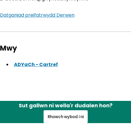
Datganiad preifatrwydd Derwen
Mwy
ADYaCh - Cartref
(yn agor mewn tab newydd)
Sut gallwn ni wella'r dudalen hon?
Rhowch wybod i ni