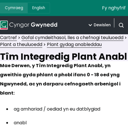
Fy nghyfrif
Cymraeg
English
Dewislen
Agor 
Cartref
Gofal cymdeithasol, lles a chefnogi teuluoedd
Plant a theuluoedd
Plant gydag anableddau
Tîm Integredig Plant Anabl
Mae Derwen, y Tîm Integredig Plant Anabl, yn
gweithio gyda phlant a phobl ifanc 0 - 18 oed yng
Ngwynedd, ac yn darparu cefnogaeth arbenigol i
blant:
ag amhariad / oediad yn eu datblygiad
anabl