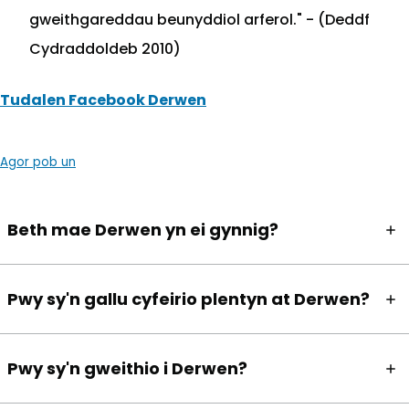
gweithgareddau beunyddiol arferol." - (Deddf
Cydraddoldeb 2010)
Tudalen Facebook Derwen
(yn agor mewn tab newy
Agor pob un
Beth mae Derwen yn ei gynnig?
Pwy sy'n gallu cyfeirio plentyn at Derwen?
Pwy sy'n gweithio i Derwen?