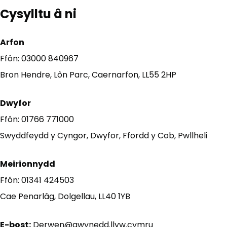
Cysylltu â ni
Arfon
Ffôn: 03000 840967
Bron Hendre, Lôn Parc, Caernarfon, LL55 2HP
Dwyfor
Ffôn: 01766 771000
Swyddfeydd y Cyngor, Dwyfor, Ffordd y Cob, Pwllheli
Meirionnydd
Ffôn: 01341 424503
Cae Penarlâg, Dolgellau, LL40 1YB
E-bost:
Derwen@gwynedd.llyw.cymru