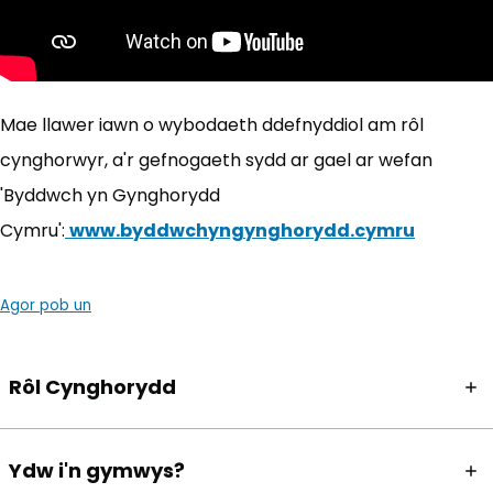
Mae llawer iawn o wybodaeth ddefnyddiol am rôl
cynghorwyr, a'r gefnogaeth sydd ar gael ar wefan
'Byddwch yn Gynghorydd
Cymru':
www.byddwchyngynghorydd.cymru
(yn ago
Agor pob un
Rôl Cynghorydd
Ydw i'n gymwys?