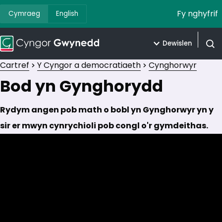
Fy nghyfrif
Cymraeg
English
Dewislen
Agor 
Cartref
Y Cyngor a democratiaeth
Cynghorwyr
Bod yn Gynghorydd
Rydym angen pob math o bobl yn Gynghorwyr yn y
sir er mwyn cynrychioli pob congl o'r gymdeithas.