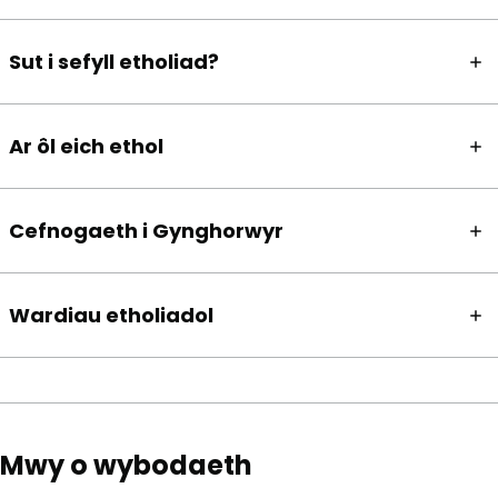
Sut i sefyll etholiad?
Ar ôl eich ethol
Cefnogaeth i Gynghorwyr
Wardiau etholiadol
Mwy o wybodaeth