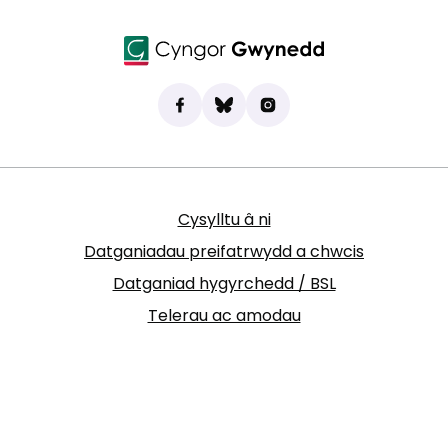
Dod o hyd i ni ar Facebook
(yn agor mewn tab newydd)
Bluesky
(yn agor mewn tab newydd)
Instagram
(yn agor mewn tab new
Cysylltu â ni
Datganiadau preifatrwydd a chwcis
Datganiad hygyrchedd / BSL
Telerau ac amodau