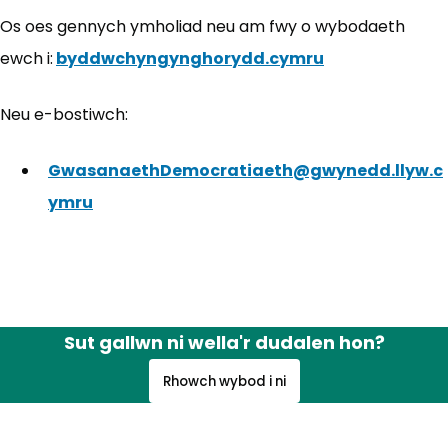
Os oes gennych ymholiad neu am fwy o wybodaeth
ewch i:
byddwchyngynghorydd.cymru
(yn agor mew
Neu e-bostiwch:
GwasanaethDemocratiaeth@gwynedd.llyw.c
ymru
Sut gallwn ni wella'r dudalen hon?
Rhowch wybod i ni