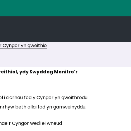
r Cyngor yn gweithio
eithiol, ydy Swyddog Monitro’r
l i sicrhau fod y Cyngor yn gweithredu
nrhyw beth allai fod yn gamweinyddu.
ae’r Cyngor wedi ei wneud