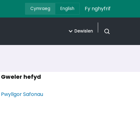
Fy nghyfrif
Cymraeg
English
Dewislen
Agor chwilio
Gweler hefyd
Pwyllgor Safonau