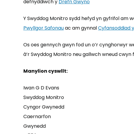
defnyddiwch y
Drefn Gwyno
Y Swyddog Monitro sydd hefyd yn gyfrifol am w
Pwyllgor Safonau
ac am gynnal
Cyfansoddiad 
Os oes gennych gwyn fod un o’r cynghorwyr we
â’r Swyddog Monitro neu gallwch wneud cwyn ffu
Manylion cyswllt:
Iwan G D Evans
Swyddog Monitro
Cyngor Gwynedd
Caernarfon
Gwynedd