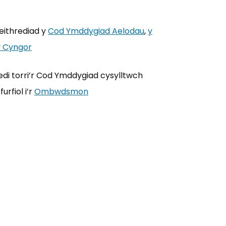
eithrediad y
Cod Ymddygiad Aelodau
(yn agor mewn tab
,
y
y Cyngor
di torri’r Cod Ymddygiad cysylltwch
rfiol i’r
Ombwdsmon
(yn agor mewn tab newydd)