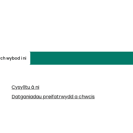
ch wybod i ni
Cysylltu â ni
Datganiadau preifatrwydd a chwcis