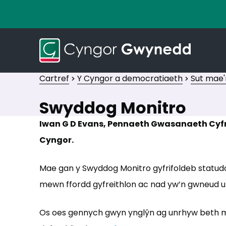
Cartref
Y Cyngor a democratiaeth
Sut mae'
Swyddog Monitro
Iwan G D Evans, Pennaeth Gwasanaeth Cyfr
Cyngor.
Mae gan y Swyddog Monitro gyfrifoldeb statudo
mewn ffordd gyfreithlon ac nad yw’n gwneud u
Os oes gennych gwyn ynglŷn ag unrhyw beth m