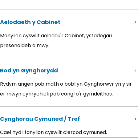
Aelodaeth y Cabinet
(yn agor mewn tab newydd)
Manylion cyswllt aelodau'r Cabinet, ystadegau
presenoldeb a mwy.
Bod yn Gynghorydd
Rydym angen pob math o bobl yn Gynghorwyr yn y sir
er mwyn cynrychioli pob congl o'r gymdeithas.
Cynghorau Cymuned / Tref
Cael hyd i fanylion cyswllt clercod cymuned.