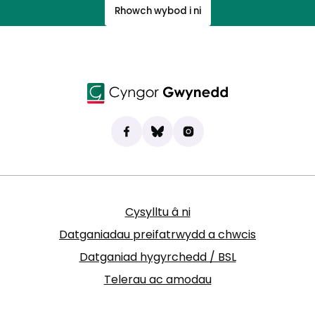
Rhowch wybod i ni
Dod o hyd i ni ar Facebook
(yn agor mewn tab newydd)
Bluesky
(yn agor mewn tab newydd)
Instagram
(yn agor mewn tab new
Cysylltu â ni
Datganiadau preifatrwydd a chwcis
Datganiad hygyrchedd / BSL
Telerau ac amodau