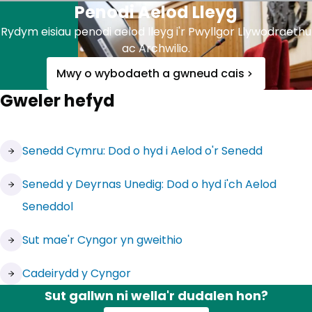
Penodi Aelod Lleyg
Rydym eisiau penodi aelod lleyg i'r Pwyllgor Llywodraethu
ac Archwilio.
Mwy o wybodaeth a gwneud cais
Gweler hefyd
(yn agor mewn tab newydd)
Senedd Cymru: Dod o hyd i Aelod o'r Senedd
(yn agor mewn tab newydd)
Senedd y Deyrnas Unedig: Dod o hyd i'ch Aelod
Seneddol
Sut mae'r Cyngor yn gweithio
Cadeirydd y Cyngor
Sut gallwn ni wella'r dudalen hon?