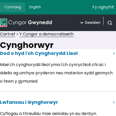
Fy nghyfrif
Cymraeg
English
Dewislen
Agor 
Cartref
Y Cyngor a democratiaeth
Cynghorwyr
Dod o hyd i'ch Cynghorydd Lleol
(yn agor mewn tab newydd)
Mae'ch cynghorydd lleol yma i'ch cynrychioli chi ac i
ddelio ag unrhyw pryderon neu materion sydd gennych
o fewn y gymuned.
Lwfansau i Gynghorwyr
Cyflogau a threuliau mae aelodau yn eu derbyn.