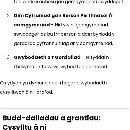
fod wedi ei achosi gan gamgymeriad swyddogol.
Dim Cyfraniad gan Berson Perthnasol i'r
camgymeriad
- Nid yw’n ‘gamgymeriad
swyddogol’ os bu i ‘r person a dderbyniodd y
gordaliad gyfrannu tuag at y camgymeriad.
Gwybodaeth o’r Gordaliad
- Ni fyddai’n
rhesymol i’r hawliwr wybod fod gordaliad
Os ydych yn dymuno cael rhagor o wybodaeth,
cysylltwch â ni i drafod.
Budd-daliadau a grantiau:
Cysylltu â ni