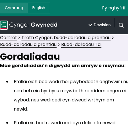
Fy nghyfrif
Cymraeg
English
Dewislen
Agor 
Cartref
Treth Cyngor, budd-daliadau a grantiau
Budd-daliadau a grantiau
Budd-daliadau Tai
Gordaliadau
Mae gordaliadau’n digwydd am amryw o resymau:
Efallai eich bod wedi rhoi gwybodaeth anghywir i ni,
neu heb ein hysbysu o rywbeth roeddem angen ei
wybod, neu wedi oedi cyn dweud wrthym am
newid.
Efallai ein bod ni wedi oedi cyn delio efo newid.