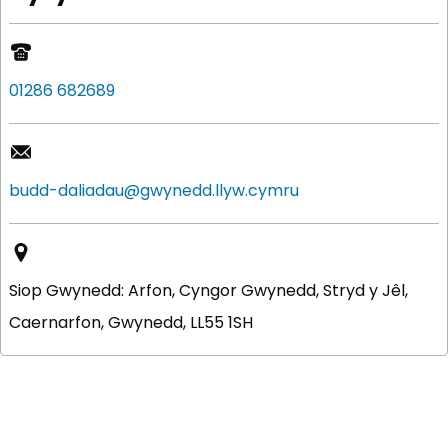
01286 682689
budd-daliadau@gwynedd.llyw.cymru
Siop Gwynedd: Arfon, Cyngor Gwynedd, Stryd y Jêl,
Caernarfon, Gwynedd, LL55 1SH