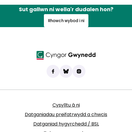
Sut gallwn ni wella'r dudalen hon?
Rhowch wybod i ni
Dod o hyd i ni ar Facebook
(yn agor mewn tab newydd)
Bluesky
(yn agor mewn tab newydd)
Instagram
(yn agor mewn tab new
Cysylltu â ni
Datganiadau preifatrwydd a chwcis
Datganiad hygyrchedd / BSL