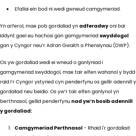
Efallai ein bod ni wedi gwneud camgymeriad.
Yn arferol, mae pob gordaliad yn
adferadwy
oni bai
iddynt gael eu hachosi gan gamgymeriad
swyddogol
gan y Cyngor neu’r Adran Gwaith a Phensiynau (DWP).
Os yw gordaliad wedi ei wneud o ganlyniad i
gamgymeriad swyddogol, mae tair elfen wahanol y bydd
raid i’r Cyngor ystyried cyn penderfynu os gellir adennill y
gordaliad neu beidio. Os yw’r tair elfen ganlynol yn
berthnasol, gellid penderfynu
nad yw’n bosib adennill
y gordaliad:
Camgymeriad Perthnasol
- Rhaid i'r gordaliad