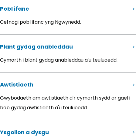
Pobl ifanc
Cefnogi pobl ifanc yng Ngwynedd.
Plant gydag anableddau
Cymorth i blant gydag anableddau a'u teuluoedd.
Awtistiaeth
Gwybodaeth am awtistiaeth a'r cymorth sydd ar gael i
bob gydag awtistiaeth a'u teuluoedd.
Ysgolion a dysgu