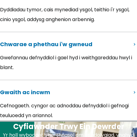
Dyddiadau tymor, cais mynediad ysgol, teithio i'r ysgol,
cinio ysgol, addysg anghenion arbennig.
Chwarae a phethau i'w gwneud
Gwefannau defnyddiol i gael hyd i weithgareddau hwyl i
blant.
Gwaith ac incwm
Cefnogaeth. cyngor ac adnoddau defnyddiol i gefnogi
teuluoedd yn ariannol.
Cyfiawnder Trwy Ein Dewrder
Yr holl wybodaeth berthnasol am yr adolygiad, ynghyd