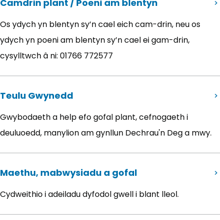
Camdrin plant / Poeni am blentyn
Os ydych yn blentyn sy’n cael eich cam-drin, neu os
ydych yn poeni am blentyn sy’n cael ei gam-drin,
cysylltwch â ni: 01766 772577
Teulu Gwynedd
Gwybodaeth a help efo gofal plant, cefnogaeth i
deuluoedd, manylion am gynllun Dechrau'n Deg a mwy.
Maethu, mabwysiadu a gofal
Cydweithio i adeiladu dyfodol gwell i blant lleol.