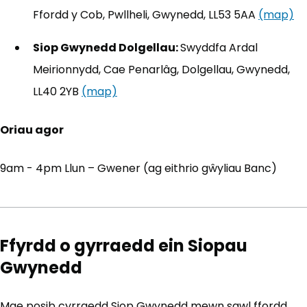
Ffordd y Cob, Pwllheli, Gwynedd, LL53 5AA
(map)
(y
Siop Gwynedd Dolgellau:
Swyddfa Ardal
Meirionnydd, Cae Penarlâg, Dolgellau, Gwynedd,
LL40 2YB
(map)
(yn agor mewn tab newydd)
Oriau agor
9am - 4pm Llun – Gwener (ag eithrio gŵyliau Banc)
Ffyrdd o gyrraedd ein Siopau
Gwynedd
Mae posib cyrraedd Siop Gwynedd mewn sawl ffordd