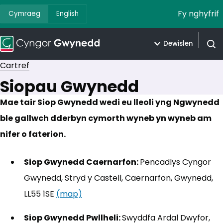
Fy nghyfrif
Cymraeg
English
Dewislen
Agor 
Cartref
Siopau Gwynedd
Mae tair Siop Gwynedd wedi eu lleoli yng Ngwynedd
ble gallwch dderbyn cymorth wyneb yn wyneb am
nifer o faterion.
Siop Gwynedd Caernarfon:
Pencadlys Cyngor
Gwynedd, Stryd y Castell, Caernarfon, Gwynedd,
LL55 1SE
(map)
(yn agor mewn tab newydd)
Siop Gwynedd Pwllheli:
Swyddfa Ardal Dwyfor,