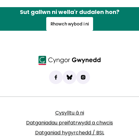
Sut gallwn ni wella'r dudalen hon?
Rhowch wybod i ni
Dod o hyd i ni ar Facebook
(yn agor mewn tab newydd)
Bluesky
(yn agor mewn tab newydd)
Instagram
(yn agor mewn tab new
Cysylltu â ni
Datganiadau preifatrwydd a chwcis
Datganiad hygyrchedd / BSL