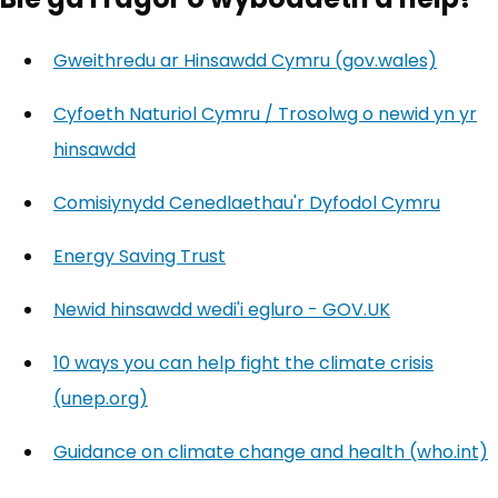
Gweithredu ar Hinsawdd Cymru (gov.wales)
(yn ag
Cyfoeth Naturiol Cymru / Trosolwg o newid yn yr
hinsawdd
(yn agor mewn tab newydd)
Comisiynydd Cenedlaethau'r Dyfodol Cymru
(yn a
Energy Saving Trust
(yn agor mewn tab newydd)
Newid hinsawdd wedi'i egluro - GOV.UK
(yn agor m
10 ways you can help fight the climate crisis
(unep.org)
(yn agor mewn tab newydd)
Guidance on climate change and health (who.int)