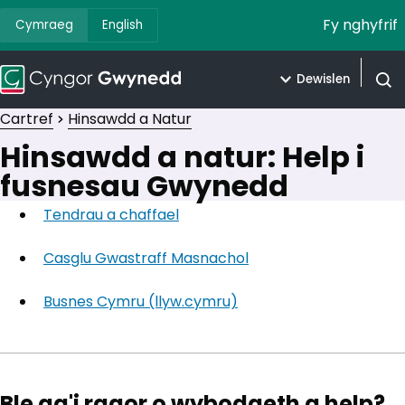
Fy nghyfrif
Cymraeg
English
Dewislen
Agor 
Cartref
Hinsawdd a Natur
Hinsawdd a natur: Help i
fusnesau Gwynedd
Tendrau a chaffael
Casglu Gwastraff Masnachol
Busnes Cymru (llyw.cymru)
(yn agor mewn tab ne
Ble ga'i ragor o wybodaeth a help?