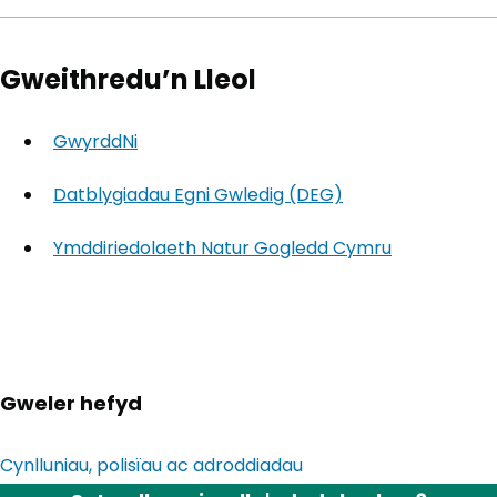
Gweithredu’n Lleol
GwyrddNi
(yn agor mewn tab newydd)
Datblygiadau Egni Gwledig (DEG)
(yn agor mewn t
Ymddiriedolaeth Natur Gogledd Cymru
(yn agor m
Gweler hefyd
Cynlluniau, polisïau ac adroddiadau