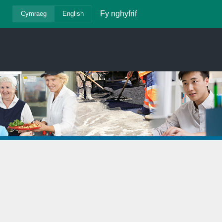
Fy nghyfrif
Cymraeg
English