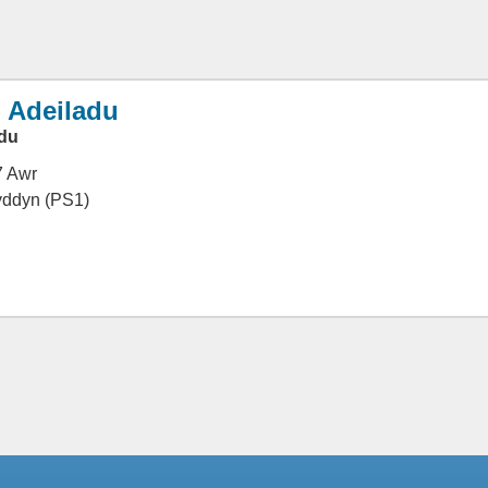
 Adeiladu
du
7 Awr
wyddyn (PS1)