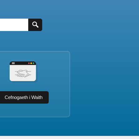
Cefnogaeth i Waith