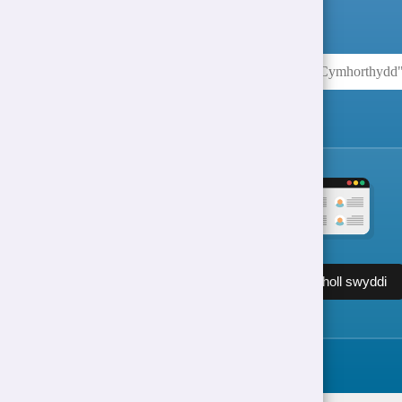
Gweld holl swyddi