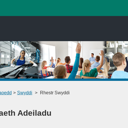
faoedd
>
Swyddi
>
Rhestr Swyddi
aeth Adeiladu