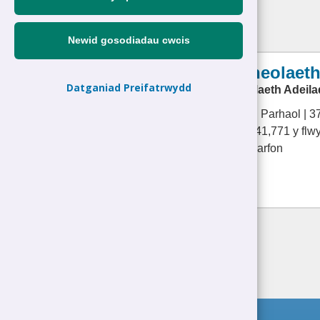
1
swydd
Newid gosodiadau cwcis
Swyddog Rheolaeth
Datganiad Preifatrwydd
Gwasanaeth Rheolaeth Adeila
Math Swydd/Oriau:
Parhaol | 3
Cyflog:
£39,862 - £41,771 y fl
Lleoliad(au):
Caernarfon
Manylion