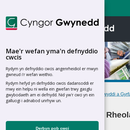
Mae'r wefan yma'n defnyddio
cwcis
Rydym yn defnyddio cwcis angenrheidiol er mwyn
Swyddi
gwneud i'r wefan weithio.
Rydym hefyd yn defnyddio cwcis dadansoddi er
mwy ein helpu ni wella ein gwefan trwy gasglu
Cartref
>
Y Cyngor
>
Swyddi a Gyr
gwybodaeth am ei defnydd. Nid yw'r cwci yn ein
galluogi i adnabod unrhyw un.
Cynllunio a Rheol
Derbyn pob cwci