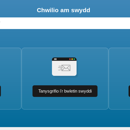
Chwilio am swydd
Tanysgrifio i'r bwletin swyddi