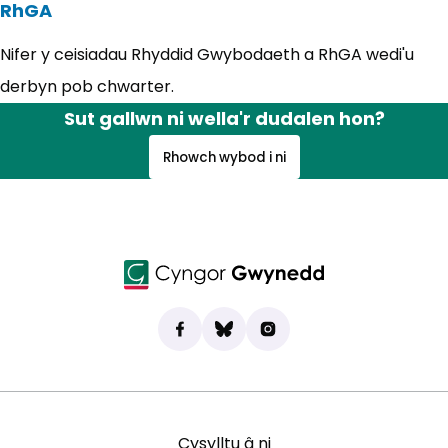
RhGA
Nifer y ceisiadau Rhyddid Gwybodaeth a RhGA wedi'u
derbyn pob chwarter.
Sut gallwn ni wella'r dudalen hon?
Rhowch wybod i ni
Dod o hyd i ni ar Facebook
(yn agor mewn tab newydd)
Bluesky
(yn agor mewn tab newydd)
Instagram
(yn agor mewn tab new
Cysylltu â ni