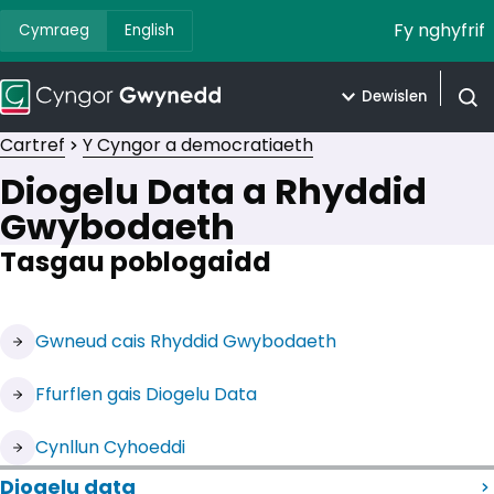
Fy nghyfrif
Cymraeg
English
Dewislen
Agor 
Cartref
Y Cyngor a democratiaeth
Diogelu Data a Rhyddid
Gwybodaeth
Tasgau poblogaidd
(yn agor mewn tab newydd)
Gwneud cais Rhyddid Gwybodaeth
(yn agor mewn tab newydd)
Ffurflen gais Diogelu Data
Cynllun Cyhoeddi
Diogelu data