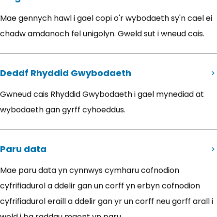
Mae gennych hawl i gael copi o'r wybodaeth sy'n cael ei
chadw amdanoch fel unigolyn. Gweld sut i wneud cais.
Deddf Rhyddid Gwybodaeth
Gwneud cais Rhyddid Gwybodaeth i gael mynediad at
wybodaeth gan gyrff cyhoeddus.
Paru data
Mae paru data yn cynnwys cymharu cofnodion
cyfrifiadurol a ddelir gan un corff yn erbyn cofnodion
cyfrifiadurol eraill a ddelir gan yr un corff neu gorff arall i
weld i ba raddau maent yn paru.