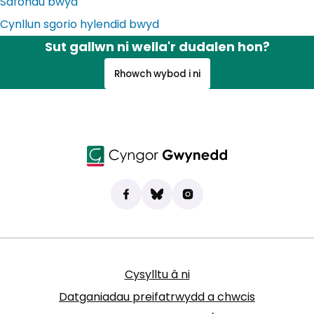
Safonau bwyd
Cynllun sgorio hylendid bwyd
Sut gallwn ni wella'r dudalen hon?
Rhowch wybod i ni
Dod o hyd i ni ar Facebook
(yn agor mewn tab newydd)
Bluesky
(yn agor mewn tab newydd)
Instagram
(yn agor mewn tab new
Cysylltu â ni
Datganiadau preifatrwydd a chwcis