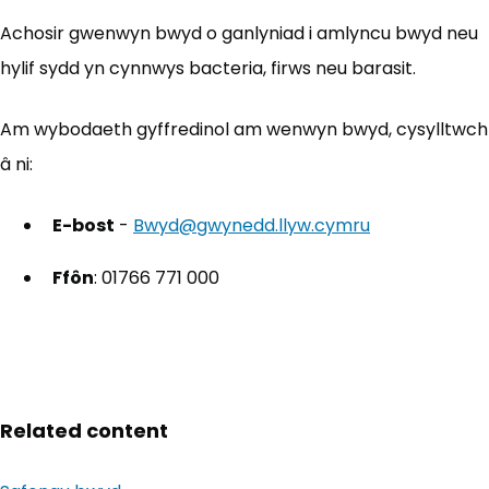
Achosir gwenwyn bwyd o ganlyniad i amlyncu bwyd neu
hylif sydd yn cynnwys bacteria, firws neu barasit.
Am wybodaeth gyffredinol am wenwyn bwyd, cysylltwch
â ni:
E-bost
-
Bwyd@gwynedd.llyw.cymru
Ffôn
: 01766 771 000
Related content