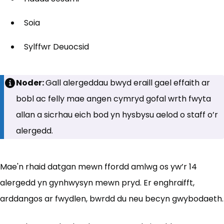
Soia
Sylffwr Deuocsid
Noder:
Gall alergeddau bwyd eraill gael effaith ar
bobl ac felly mae angen cymryd gofal wrth fwyta
allan a sicrhau eich bod yn hysbysu aelod o staff o’r
alergedd.
Mae'n rhaid datgan mewn ffordd amlwg os yw’r 14
alergedd yn gynhwysyn mewn pryd. Er enghraifft,
arddangos ar fwydlen, bwrdd du neu becyn gwybodaeth.