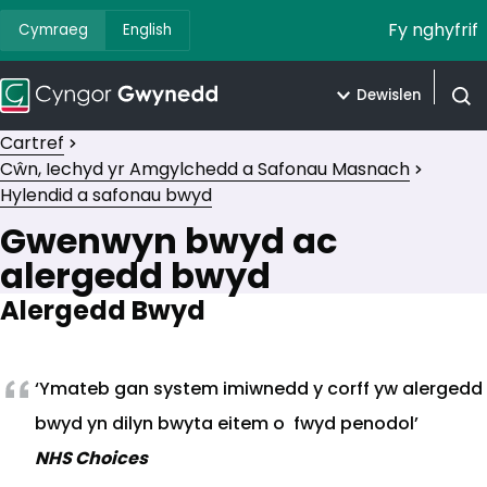
Fy nghyfrif
Cymraeg
English
Dewislen
Agor 
Cartref
Cŵn, Iechyd yr Amgylchedd a Safonau Masnach
Hylendid a safonau bwyd
Gwenwyn bwyd ac
alergedd bwyd
Alergedd Bwyd
‘Ymateb gan system imiwnedd y corff yw alergedd
bwyd yn dilyn bwyta eitem o fwyd penodol’
NHS Choices