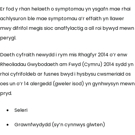
Er fod y rhan helaeth o symptomau yn ysgafn mae rhai
achlysuron ble mae symptomau a’r effaith yn llawer
mwy difrifol megis sioc anaffylactig a all roi bywyd mewn
perygl.
Daeth cyfraith newydd i rym mis Rhagfyr 2014 o’r enw
Rheoliadau Gwybodaeth am Fwyd (Cymru) 2014 sydd yn
rhoi cyfrifoldeb ar fusnes bwyd i hysbysu cwsmeriaid os
oes un o’r 14 alergedd (gweler isod) yn gynhwysyn mewn
pryd.
Seleri
Grawnfwydydd (sy’n cynnwys glwten)