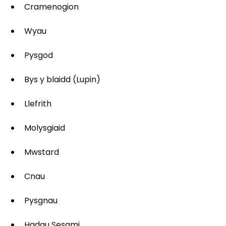
Cramenogion
Wyau
Pysgod
Bys y blaidd (Lupin)
Llefrith
Molysgiaid
Mwstard
Cnau
Pysgnau
Hadau Sesami