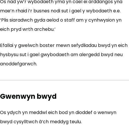
Os nad yw’r wybodaeth yma yn cael ei arddangos yna
mae’n rhaid i’r busnes nodi sut i gael y wybodaeth e.e.
‘Plis siaradwch gyda aelod o staff am y cynhwysion yn
eich pryd wrth archebu.’
Efallai y gwelwch boster mewn sefydliadau bwyd yn eich
hysbysu sut i gael gwybodaeth am alergedd bwyd neu
anoddefgarwch.
Gwenwyn bwyd
Os ydych yn meddwl eich bod yn dioddef o wenwyn
bwyd cysylltwch â’ch meddyg teulu.