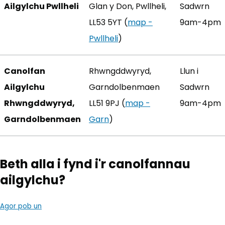
Ailgylchu Pwllheli
Glan y Don, Pwllheli,
Sadwrn
LL53 5YT (
map -
9am-4pm
Pwllheli
(yn agor mewn tab newyd
)
Canolfan
Rhwngddwyryd,
Llun i
Ailgylchu
Garndolbenmaen
Sadwrn
Rhwngddwyryd,
LL51 9PJ (
map -
9am-4pm
Garndolbenmaen
Garn
(yn agor mewn tab newydd)
)
Beth alla i fynd i'r canolfannau
ailgylchu?
Agor pob un