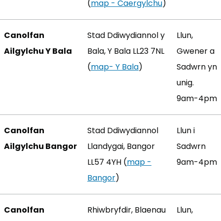
(
map - Caergylchu
(yn agor mewn
)
Canolfan
Stad Ddiwydiannol y
Llun,
Ailgylchu Y Bala
Bala, Y Bala LL23 7NL
Gwener a
(
map- Y Bala
(yn agor mewn tab 
)
Sadwrn yn
unig.
9am-4pm
Canolfan
Stad Ddiwydiannol
Llun i
Ailgylchu Bangor
Llandygai, Bangor
Sadwrn
LL57 4YH (
map -
9am-4pm
Bangor
(yn agor mewn tab newyd
)
Canolfan
Rhiwbryfdir, Blaenau
Llun,