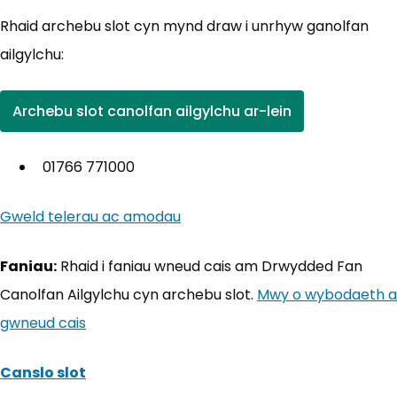
Rhaid archebu slot cyn mynd draw i unrhyw ganolfan
ailgylchu:
Archebu slot canolfan ailgylchu ar-lein
(yn agor mewn tab newydd)
01766 771000
Gweld telerau ac amodau
(yn agor mewn tab newydd)
Faniau:
Rhaid i faniau wneud cais am Drwydded Fan
Canolfan Ailgylchu cyn archebu slot.
Mwy o wybodaeth a
gwneud cais
Canslo slot