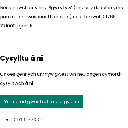
Neu cliciwch ar y linc ‘Sgwrs fyw’ (linc ar y dudalen yma
pan mae’r gwasanaeth ar gael) neu ffoniwch 01766
771000 i ganslo.
Cysylltu â ni
Os oes gennych unrhyw gwestiwn neu angen cymorth,
cysylltwch â ni:
Ymholiad gwastraff ac ailgylchu
(yn agor mewn tab newydd)
01766 771000