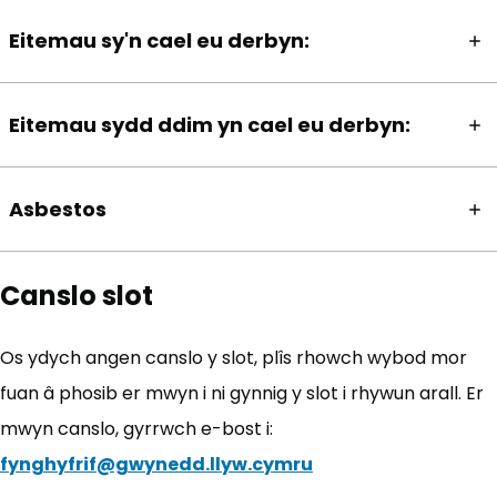
Eitemau sy'n cael eu derbyn:
Eitemau sydd ddim yn cael eu derbyn:
Asbestos
Canslo slot
Os ydych angen canslo y slot, plîs rhowch wybod mor
fuan â phosib er mwyn i ni gynnig y slot i rhywun arall. Er
mwyn canslo, gyrrwch e-bost i:
fynghyfrif@gwynedd.llyw.cymru