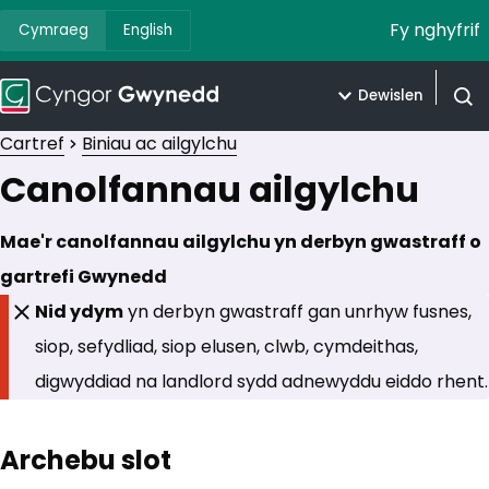
Fy nghyfrif
Cymraeg
English
Dewislen
Agor 
Cartref
Biniau ac ailgylchu
Canolfannau ailgylchu
Mae'r canolfannau ailgylchu yn derbyn gwastraff o
gartrefi Gwynedd
Nid ydym
yn derbyn gwastraff gan unrhyw fusnes,
siop, sefydliad, siop elusen, clwb, cymdeithas,
digwyddiad na landlord sydd adnewyddu eiddo rhent.
Archebu slot