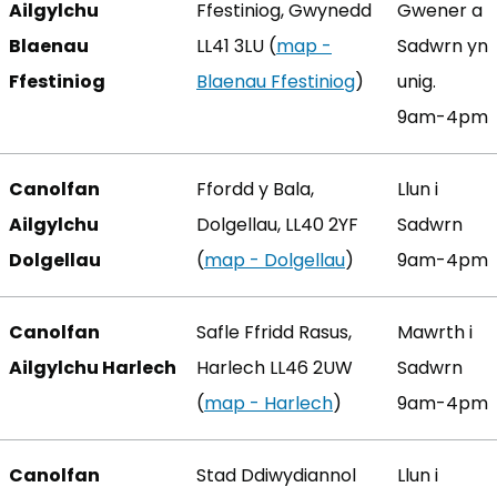
Ailgylchu
Ffestiniog, Gwynedd
Gwener a
Blaenau
LL41 3LU (
map -
Sadwrn yn
Ffestiniog
Blaenau Ffestiniog
(yn agor mewn 
)
unig.
9am-4pm
Canolfan
Ffordd y Bala,
Llun i
Ailgylchu
Dolgellau, LL40 2YF
Sadwrn
Dolgellau
(
map - Dolgellau
(yn agor mewn t
)
9am-4pm
Canolfan
Safle Ffridd Rasus,
Mawrth i
Ailgylchu Harlech
Harlech LL46 2UW
Sadwrn
(
map - Harlech
(yn agor mewn ta
)
9am-4pm
Canolfan
Stad Ddiwydiannol
Llun i