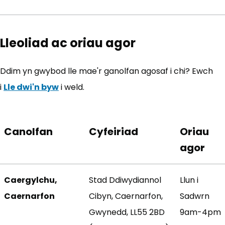
Lleoliad ac oriau agor
Ddim yn gwybod lle mae'r ganolfan agosaf i chi? Ewch
i
Lle dwi'n byw
i weld.
Canolfan
Cyfeiriad
Oriau
agor
Caergylchu,
Stad Ddiwydiannol
Llun i
Caernarfon
Cibyn, Caernarfon,
Sadwrn
Gwynedd, LL55 2BD
9am-4pm