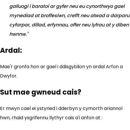
galluogi i baratoi ar gyfer neu eu cynorthwyo gael
mynediad at broffesiwn, crefft neu alwad a darparu
cyfarpar, dillad, erfynnau, offer neu lyfrau at y diben
hwnnw."
Ardal:
Mae'r gronfa hon ar gael i ddisgyblion yn ardal Arfon a
Dwyfor.
Sut mae gwneud cais?
Er mwyn cael ei ystyried i dderbyn y cymorth ariannol
hwn, rhaid ysgrifennu llythyr cais a'i anfon at :