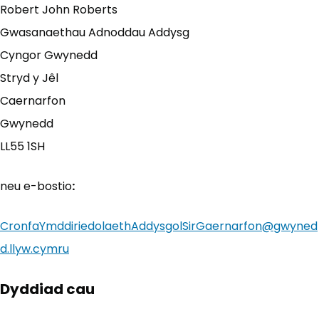
Robert John Roberts
Gwasanaethau Adnoddau Addysg
Cyngor Gwynedd
Stryd y Jêl
Caernarfon
Gwynedd
LL55 1SH
neu e-bostio
:
CronfaYmddiriedolaethAddysgolSirGaernarfon@gwyned
d.llyw.cymru
Dyddiad cau