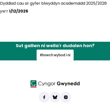
Dyddiad cau ar gyfer blwyddyn academaidd 2025/2026
yw’r
1/12/2026
Sut gallwn ni wella'r dudalen hon?
Rhowch wybod i ni
Dod o hyd i ni ar Facebook
(yn agor mewn tab newydd)
Bluesky
(yn agor mewn tab newydd)
Instagram
(yn agor mewn tab new