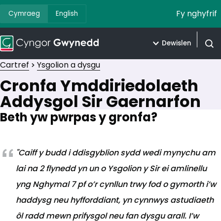
Fy nghyfrif
Cymraeg
English
Dewislen
Agor 
Cartref
Ysgolion a dysgu
Cronfa Ymddiriedolaeth
Addysgol Sir Gaernarfon
Beth yw pwrpas y gronfa?
"Caiff y budd i ddisgyblion sydd wedi mynychu am
lai na 2 flynedd yn un o Ysgolion y Sir ei amlinellu
yng Nghymal 7 pf o’r cynllun trwy fod o gymorth i’w
haddysg neu hyfforddiant, yn cynnwys astudiaeth
ôl radd mewn prifysgol neu fan dysgu arall. I’w