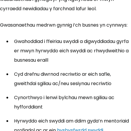
cyrraedd newidiadau y farchnad lafur leol.
Gwasanaethau medrwn gynnig i’ch busnes yn cynnwys:
Gwahoddiad i ffeiriau swyddi a digwyddiadau gyrfa
er mwyn hyrwyddo eich swyddi ac rhwydweithio a
busnesau eraill
Cyd drefnu diwrnod recriwtio ar eich safle,
gweithdai sgiliau ac/neu sesiynau recriwtio
Cynorthwyo i lenwi bylchau mewn sgiliau ac
hyfforddiant
Hyrwyddo eich swyddi am ddim gyda’n mentoriaid
profiadol ac ar ein
hysbysfwrdd swyddi
(yn agor m