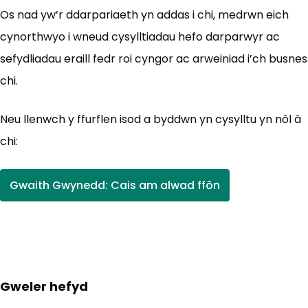
Os nad yw’r ddarpariaeth yn addas i chi, medrwn eich
cynorthwyo i wneud cysylltiadau hefo darparwyr ac
sefydliadau eraill fedr roi cyngor ac arweiniad i’ch busnes
chi.
Neu llenwch y ffurflen isod a byddwn yn cysylltu yn nôl â
chi:
Gwaith Gwynedd: Cais am alwad ffôn
(yn agor mewn tab newydd)
Gweler hefyd