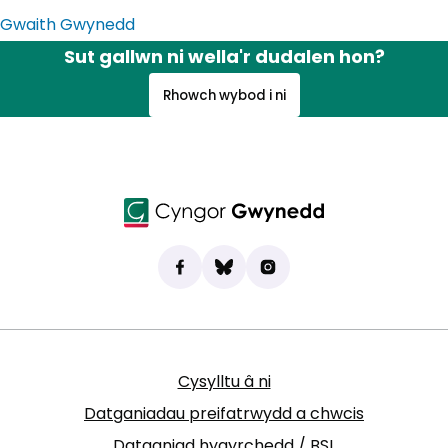
Gwaith Gwynedd
Sut gallwn ni wella'r dudalen hon?
Rhowch wybod i ni
Dod o hyd i ni ar Facebook
(yn agor mewn tab newydd)
Bluesky
(yn agor mewn tab newydd)
Instagram
(yn agor mewn tab new
Cysylltu â ni
Datganiadau preifatrwydd a chwcis
Datganiad hygyrchedd / BSL