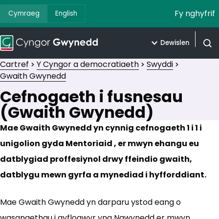
Fy nghyfrif
Cymraeg
English
Dewislen
Agor 
Cartref
Y Cyngor a democratiaeth
Swyddi
Gwaith Gwynedd
Cefnogaeth i fusnesau
(Gwaith Gwynedd)
Mae Gwaith Gwynedd yn cynnig cefnogaeth 1 i 1 i
unigolion gyda Mentoriaid , er mwyn ehangu eu
datblygiad proffesiynol drwy ffeindio gwaith,
datblygu mewn gyrfa a mynediad i hyfforddiant.
Mae Gwaith Gwynedd yn darparu ystod eang o
wasanaethau i gyflogwyr yng Ngwynedd er mwyn