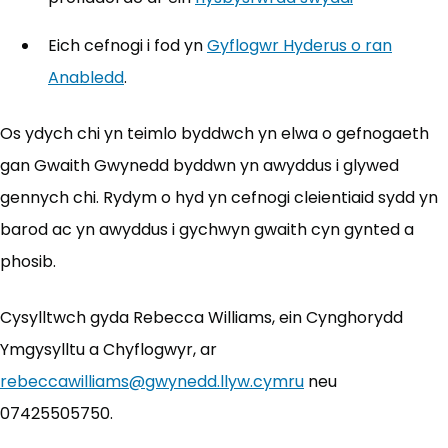
Eich cefnogi i fod yn
Gyflogwr Hyderus o ran
Anabledd
.
Os ydych chi yn teimlo byddwch yn elwa o gefnogaeth
gan Gwaith Gwynedd byddwn yn awyddus i glywed
gennych chi. Rydym o hyd yn cefnogi cleientiaid sydd yn
barod ac yn awyddus i gychwyn gwaith cyn gynted a
phosib.
Cysylltwch gyda Rebecca Williams, ein Cynghorydd
Ymgysylltu a Chyflogwyr, ar
rebeccawilliams@gwynedd.llyw.cymru
neu
07425505750.