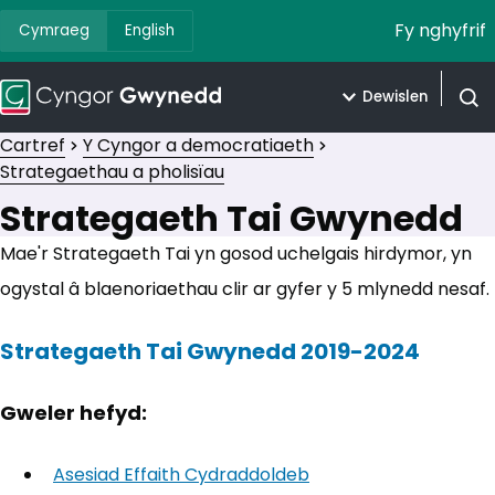
Fy nghyfrif
Cymraeg
English
Dewislen
Agor 
Cartref
Y Cyngor a democratiaeth
Strategaethau a pholisïau
Strategaeth Tai Gwynedd
Mae'r Strategaeth Tai yn gosod uchelgais hirdymor, yn
ogystal â blaenoriaethau clir ar gyfer y 5 mlynedd nesaf.
Strategaeth Tai Gwynedd 2019-2024
(yn a
Gweler hefyd:
Asesiad Effaith Cydraddoldeb