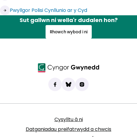
(yn agor mewn tab newydd)
Pwyllgor Polisi Cynllunio ar y Cyd
Sut gallwn ni wella'r dudalen hon?
Rhowch wybod i ni
Dod o hyd i ni ar Facebook
(yn agor mewn tab newydd)
Bluesky
(yn agor mewn tab newydd)
Instagram
(yn agor mewn tab new
Cysylltu â ni
Datganiadau preifatrwydd a chwcis