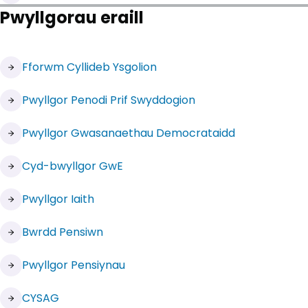
Pwyllgorau eraill
(yn agor mewn tab newydd)
Fforwm Cyllideb Ysgolion
(yn agor mewn tab newydd)
Pwyllgor Penodi Prif Swyddogion
(yn agor mewn tab newydd)
Pwyllgor Gwasanaethau Democrataidd
Cyd-bwyllgor GwE
(yn agor mewn tab newydd)
Pwyllgor Iaith
(yn agor mewn tab newydd)
Bwrdd Pensiwn
(yn agor mewn tab newydd)
Pwyllgor Pensiynau
(yn agor mewn tab newydd)
CYSAG