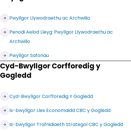
(yn agor mewn tab newydd)
Pwyllgor Llywodraethu ac Archwilio
Penodi Aelod Lleyg: Pwyllgor Llywodraethu ac
Archwilio
(yn agor mewn tab newydd)
Pwyllgor Safonau
Cyd-Bwyllgor Corfforedig y
Gogledd
(yn agor mewn tab newydd)
Cyd-Bwyllgor Corfforedig Y Gogledd
(yn agor mewn tab newydd)
Is-bwyllgor Lles Economaidd CBC y Gogledd
(yn agor mewn tab newydd)
Is-bwyllgor Trafnidiaeth Strategol CBC y Gogledd