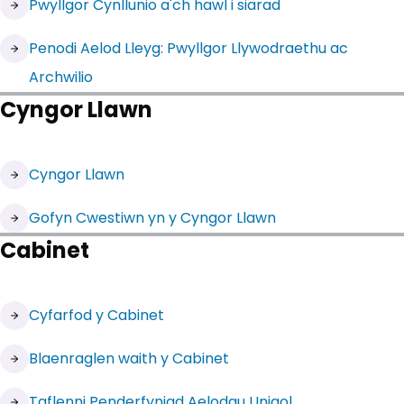
Pwyllgor Cynllunio a'ch hawl i siarad
Penodi Aelod Lleyg: Pwyllgor Llywodraethu ac
Archwilio
Cyngor Llawn
(yn agor mewn tab newydd)
Cyngor Llawn
Gofyn Cwestiwn yn y Cyngor Llawn
Cabinet
(yn agor mewn tab newydd)
Cyfarfod y Cabinet
(yn agor mewn tab newydd)
Blaenraglen waith y Cabinet
Taflenni Penderfyniad Aelodau Unigol