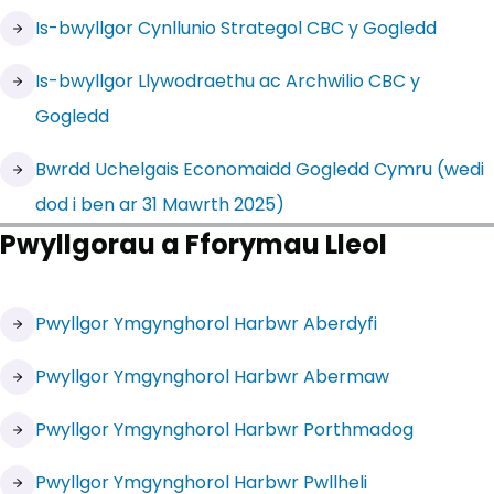
(yn agor mewn tab newydd)
Is-bwyllgor Cynllunio Strategol CBC y Gogledd
(yn agor mewn tab newydd)
Is-bwyllgor Llywodraethu ac Archwilio CBC y
Gogledd
(yn agor mewn tab newydd)
Bwrdd Uchelgais Economaidd Gogledd Cymru (wedi
dod i ben ar 31 Mawrth 2025)
Pwyllgorau a Fforymau Lleol
(yn agor mewn tab newydd)
Pwyllgor Ymgynghorol Harbwr Aberdyfi
(yn agor mewn tab newydd)
Pwyllgor Ymgynghorol Harbwr Abermaw
(yn agor mewn tab newydd)
Pwyllgor Ymgynghorol Harbwr Porthmadog
(yn agor mewn tab newydd)
Pwyllgor Ymgynghorol Harbwr Pwllheli