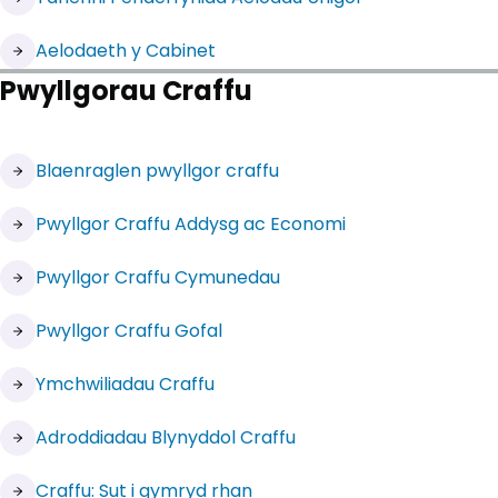
(yn agor mewn tab newydd)
Aelodaeth y Cabinet
Pwyllgorau Craffu
(yn agor mewn tab newydd)
Blaenraglen pwyllgor craffu
(yn agor mewn tab newydd)
Pwyllgor Craffu Addysg ac Economi
(yn agor mewn tab newydd)
Pwyllgor Craffu Cymunedau
(yn agor mewn tab newydd)
Pwyllgor Craffu Gofal
Ymchwiliadau Craffu
Adroddiadau Blynyddol Craffu
Craffu: Sut i gymryd rhan