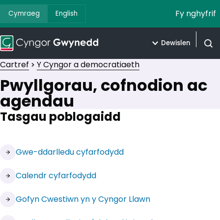
Fy nghyfrif
Cymraeg
English
Dewislen
Agor 
Cartref
Y Cyngor a democratiaeth
Pwyllgorau, cofnodion ac
agendau
Tasgau poblogaidd
(yn agor mewn tab newydd)
Gwe-ddarlledu cyfarfodydd
(yn agor mewn tab newydd)
Calendr cyfarfodydd
Gofyn Cwestiwn yn y Cyngor Llawn