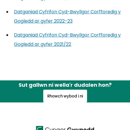
Datganiad Cyfrifon Cyd-Bwyllgor Corfforedig y
Gogledd ar gyfer 2022-23
(yn agor mewn tab new
Datganiad Cyfrifon Cyd-Bwyllgor Corfforedig y
Gogledd ar gyfer 2021/22
Sut gallwn ni wella'r dudalen hon?
Rhowch wybod i ni