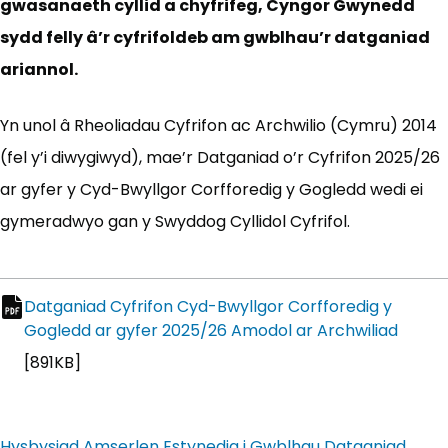
gwasanaeth cyllid a chyfrifeg, Cyngor Gwynedd
sydd felly â’r cyfrifoldeb am gwblhau’r datganiad
ariannol.
Yn unol â Rheoliadau Cyfrifon ac Archwilio (Cymru) 2014
(fel y’i diwygiwyd), mae’r Datganiad o’r Cyfrifon 2025/26
ar gyfer y Cyd-Bwyllgor Corfforedig y Gogledd wedi ei
gymeradwyo gan y Swyddog Cyllidol Cyfrifol.
Datganiad Cyfrifon Cyd-Bwyllgor Corfforedig y
Gogledd ar gyfer 2025/26 Amodol ar Archwiliad
(yn a
pdf file
[891KB]
Hysbysiad Amserlen Estynedig i Gwblhau Datganiad