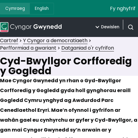
Fy nghyfrif
Cymraeg
English
Dewislen
Agor 
Cartref
Y Cyngor a democratiaeth
Perfformiad a gwariant
Datganiad o'r cyfrifon
Cyd-Bwyllgor Corfforedig
y Gogledd
Mae Cyngor Gwynedd yn rhan o Gyd-Bwyllgor
Corfforedig y Gogledd gyda holl gynghorau eraill
Gogledd Cymru ynghyd ag Awdurdod Parc
Cenedlaethol Eryri. Mae’n ofynnol i gyfrifon ar
wahân gael eu cynhyrchu ar gyfer y Cyd-Bwyllgor, a
gan mai Cyngor Gwynedd sy’n arwain ar y