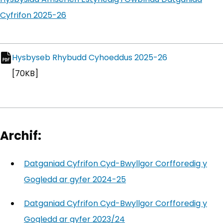
Cyfrifon 2025-26
(yn agor mewn tab newydd)
Hysbyseb Rhybudd Cyhoeddus 2025-26
(yn agor mew
pdf file
[70KB]
Archif:
Datganiad Cyfrifon Cyd-Bwyllgor Corfforedig y
Gogledd ar gyfer 2024-25
(yn agor mewn tab new
Datganiad Cyfrifon Cyd-Bwyllgor Corfforedig y
Gogledd ar gyfer 2023/24