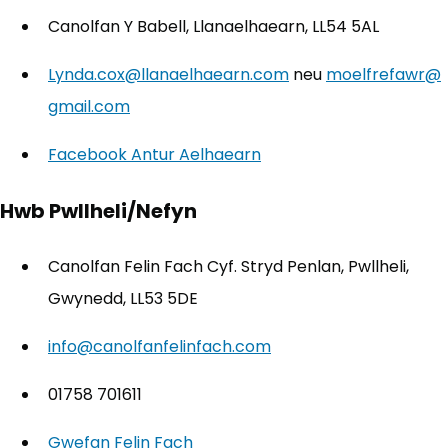
Canolfan Y Babell, Llanaelhaearn, LL54 5AL
Lynda.cox@llanaelhaearn.com
neu
moelfrefawr@
gmail.com
Facebook Antur Aelhaearn
(yn agor mewn tab ne
Hwb Pwllheli/Nefyn
Canolfan Felin Fach Cyf. Stryd Penlan, Pwllheli,
Gwynedd, LL53 5DE
info@canolfanfelinfach.com
01758 701611
Gwefan Felin Fach
(yn agor mewn tab newydd)