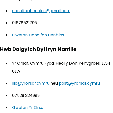
canolfanhenblas@gmail.com
01678521796
Gwefan Canolfan Henblas
(yn agor mewn tab new
Hwb Dalgylch Dyffryn Nantlle
Yr Orsaf, Cymru Fydd, Heol y Dwr, Penygroes, LL54
6LW
llio@yrorsaf.cymru
neu
post@yrorsaf.cymru
07529 224989
Gwefan Yr Orsaf
(yn agor mewn tab newydd)