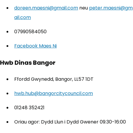
doreen.maesni@gmail.com
neu
peter.maesni@gm
ail.com
07990584050
Facebook Maes Ni
(yn agor mewn tab newydd)
Hwb Dinas Bangor
Ffordd Gwynedd, Bangor, LL57 1DT
hwb.hub@bangorcitycouncil.com
01248 352421
Oriau agor: Dydd Llun i Dydd Gwener 09:30-16:00