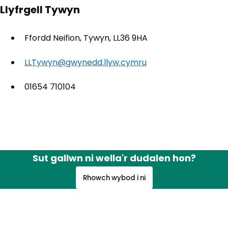
Llyfrgell Tywyn
Ffordd Neifion, Tywyn, LL36 9HA
LLTywyn@gwynedd.llyw.cymru
01654 710104
Sut gallwn ni wella'r dudalen hon?
Rhowch wybod i ni