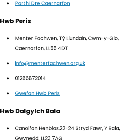
Porthi Dre Caernarfon
(yn agor mewn tab newydd
Hwb Peris
Menter Fachwen, Tŷ Llundain, Cwm-y-Glo,
Caernarfon, LL55 4DT
info@menterfachwen.org.uk
01286872014
Gwefan Hwb Peris
(yn agor mewn tab newydd)
Hwb Dalgylch Bala
Canolfan Henblas,22-24 Stryd Fawr, Y Bala,
Gwynedd, LL23 7AG