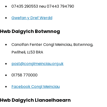
07435 290553 neu 07443 794790
Gwefan y Dref Werdd
(yn agor mewn tab newydd)
Hwb Dalgylch Botwnnog
Canolfan Fenter Congl Meinciau, Botwnnog,
Pwllheli, LL53 8RA
post@conglmeinciau.org.uk
01758 770000
Facebook Congl Meinciau
(yn agor mewn tab new
Hwb Dalgylch Llanaelhaearn