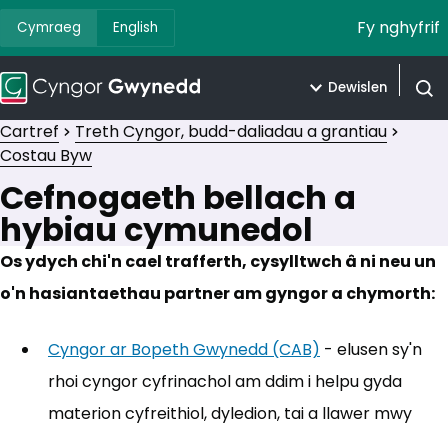
Fy nghyfrif
Cymraeg
English
Dewislen
Agor 
Cartref
Treth Cyngor, budd-daliadau a grantiau
Costau Byw
Cefnogaeth bellach a
hybiau cymunedol
Os ydych chi'n cael trafferth, cysylltwch â ni neu un
o'n hasiantaethau partner am gyngor a chymorth:
Cyngor ar Bopeth Gwynedd (CAB)
(yn agor mewn 
- elusen sy'n
rhoi cyngor cyfrinachol am ddim i helpu gyda
materion cyfreithiol, dyledion, tai a llawer mwy