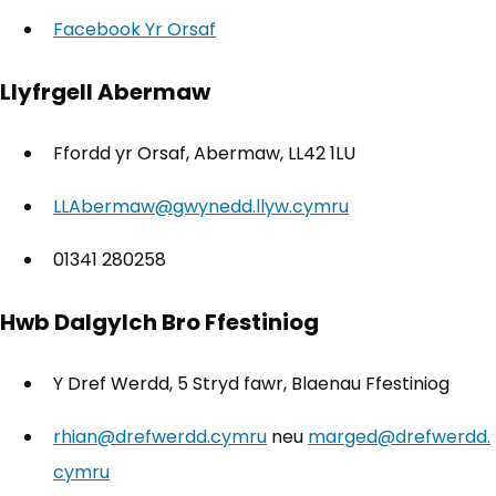
Facebook Yr Orsaf
(yn agor mewn tab newydd)
Llyfrgell Abermaw
Ffordd yr Orsaf, Abermaw, LL42 1LU
LLAbermaw@gwynedd.llyw.cymru
01341 280258
Hwb Dalgylch Bro Ffestiniog
Y Dref Werdd, 5 Stryd fawr, Blaenau Ffestiniog
rhian@drefwerdd.cymru
neu
marged@drefwerdd.
cymru