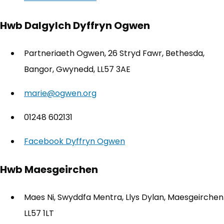
Hwb Dalgylch Dyffryn Ogwen
Partneriaeth Ogwen, 26 Stryd Fawr, Bethesda,
Bangor, Gwynedd, LL57 3AE
marie@ogwen.org
01248 602131
Facebook Dyffryn Ogwen
(yn agor mewn tab new
Hwb Maesgeirchen
Maes Ni, Swyddfa Mentra, Llys Dylan, Maesgeirchen
LL57 1LT