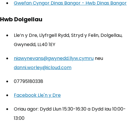
Gwefan Cyngor Dinas Bangor - Hwb Dinas Bangor
Hwb Dolgellau
Lle’n y Dre, Llyfrgell Rydd, Stryd y Felin, Dolgellau,
Gwynedd, LL40 1EY
niawynevans@gwynedd.llyw.cymru
neu
danni.worley@icloud.com
07795180338
Facebook Lle'n y Dre
(yn agor mewn tab newydd)
Oriau agor: Dydd Llun 15:30-16:30 a Dydd Iau 10:00-
13:00