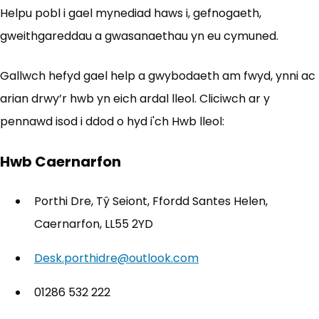
Helpu pobl i gael mynediad haws i, gefnogaeth,
gweithgareddau a gwasanaethau yn eu cymuned.
Gallwch hefyd gael help a gwybodaeth am fwyd, ynni ac
arian drwy’r hwb yn eich ardal lleol. Cliciwch ar y
pennawd isod i ddod o hyd i'ch Hwb lleol:
Hwb Caernarfon
Porthi Dre, Tŷ Seiont, Ffordd Santes Helen,
Caernarfon, LL55 2YD
Desk.porthidre@outlook.com
01286 532 222