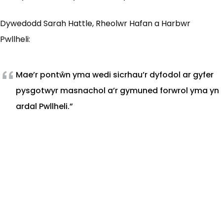
Dywedodd Sarah Hattle, Rheolwr Hafan a Harbwr
Pwllheli:
Mae’r pontŵn yma wedi sicrhau’r dyfodol ar gyfer
pysgotwyr masnachol a’r gymuned forwrol yma yn
ardal Pwllheli.”
Sut gallwn ni wella'r dudalen hon?
Rhowch wybod i ni