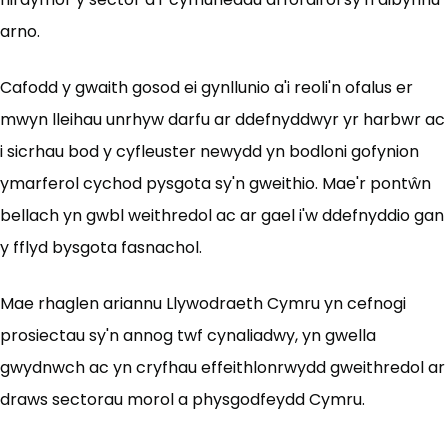
arno.
Cafodd y gwaith gosod ei gynllunio a'i reoli'n ofalus er
mwyn lleihau unrhyw darfu ar ddefnyddwyr yr harbwr ac
i sicrhau bod y cyfleuster newydd yn bodloni gofynion
ymarferol cychod pysgota sy'n gweithio. Mae'r pontŵn
bellach yn gwbl weithredol ac ar gael i'w ddefnyddio gan
y fflyd bysgota fasnachol.
Mae rhaglen ariannu Llywodraeth Cymru yn cefnogi
prosiectau sy'n annog twf cynaliadwy, yn gwella
gwydnwch ac yn cryfhau effeithlonrwydd gweithredol ar
draws sectorau morol a physgodfeydd Cymru.