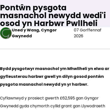
Pontŵn pysgota
masnachol newydd wedi'i
osod yn Harbwr Pwllheli
Uned y Wasg, Cyngor
07 Gorffennaf
Gwynedd
2026
Bydd pysgotwyr masnachol ym Mhwllheli yn elwa ar
gyfleusterau harbwr gwell yn dilyn gosod pontŵn
pysgota masnachol newydd yn yr harbwr.
Cyflawnwyd y prosiect gwerth £62,595 gan Gyngor
Gwynedd gyda chymorth cyllid grant gan Llywodraeth