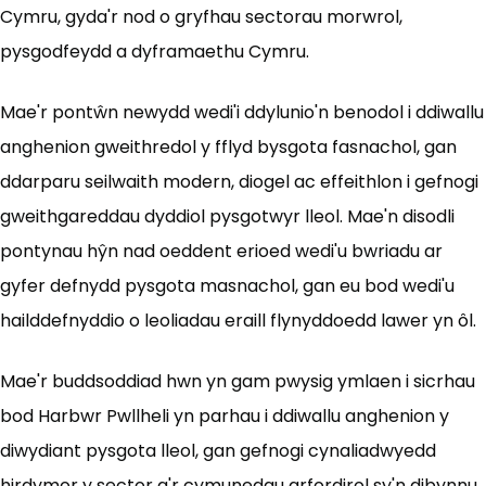
Cymru, gyda'r nod o gryfhau sectorau morwrol,
pysgodfeydd a dyframaethu Cymru.
Mae'r pontŵn newydd wedi'i ddylunio'n benodol i ddiwallu
anghenion gweithredol y fflyd bysgota fasnachol, gan
ddarparu seilwaith modern, diogel ac effeithlon i gefnogi
gweithgareddau dyddiol pysgotwyr lleol. Mae'n disodli
pontynau hŷn nad oeddent erioed wedi'u bwriadu ar
gyfer defnydd pysgota masnachol, gan eu bod wedi'u
hailddefnyddio o leoliadau eraill flynyddoedd lawer yn ôl.
Mae'r buddsoddiad hwn yn gam pwysig ymlaen i sicrhau
bod Harbwr Pwllheli yn parhau i ddiwallu anghenion y
diwydiant pysgota lleol, gan gefnogi cynaliadwyedd
hirdymor y sector a'r cymunedau arfordirol sy'n dibynnu