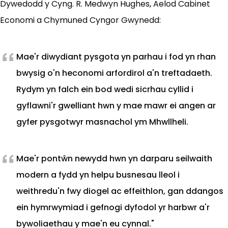
Dywedodd y Cyng. R. Medwyn Hughes, Aelod Cabinet
Economi a Chymuned Cyngor Gwynedd:
Mae'r diwydiant pysgota yn parhau i fod yn rhan
bwysig o'n heconomi arfordirol a'n treftadaeth.
Rydym yn falch ein bod wedi sicrhau cyllid i
gyflawni'r gwelliant hwn y mae mawr ei angen ar
gyfer pysgotwyr masnachol ym Mhwllheli.
Mae'r pontŵn newydd hwn yn darparu seilwaith
modern a fydd yn helpu busnesau lleol i
weithredu'n fwy diogel ac effeithlon, gan ddangos
ein hymrwymiad i gefnogi dyfodol yr harbwr a'r
bywoliaethau y mae'n eu cynnal."