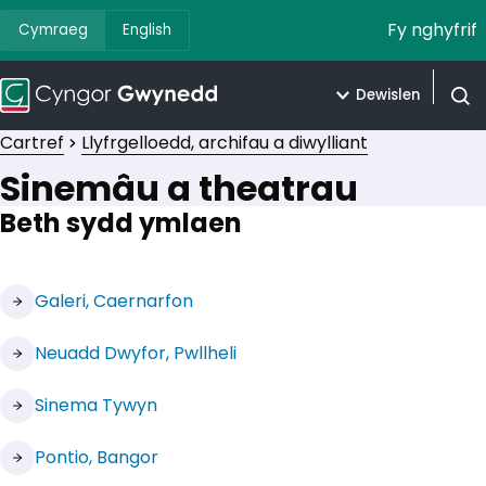
Fy nghyfrif
Cymraeg
English
Dewislen
Agor 
Cartref
Llyfrgelloedd, archifau a diwylliant
Sinemâu a theatrau
Beth sydd ymlaen
(yn agor mewn tab newydd)
Galeri, Caernarfon
(yn agor mewn tab newydd)
Neuadd Dwyfor, Pwllheli
(yn agor mewn tab newydd)
Sinema Tywyn
(yn agor mewn tab newydd)
Pontio, Bangor