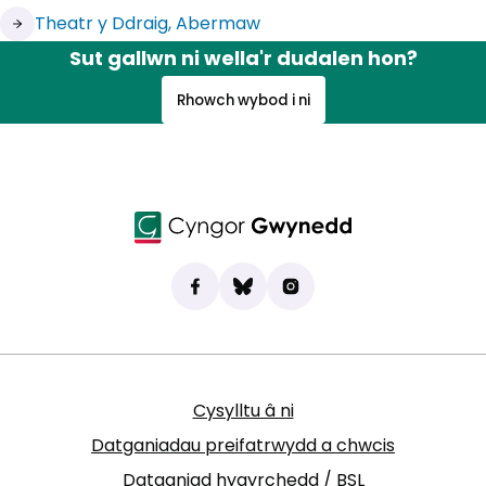
(yn agor mewn tab newydd)
Theatr y Ddraig, Abermaw
Sut gallwn ni wella'r dudalen hon?
Rhowch wybod i ni
Dod o hyd i ni ar Facebook
(yn agor mewn tab newydd)
Bluesky
(yn agor mewn tab newydd)
Instagram
(yn agor mewn tab new
Cysylltu â ni
Datganiadau preifatrwydd a chwcis
Datganiad hygyrchedd / BSL