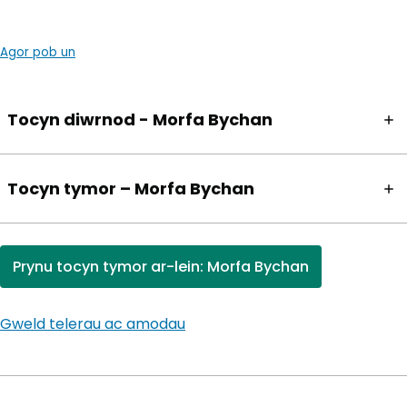
Agor pob un
Tocyn diwrnod - Morfa Bychan
Tocyn tymor – Morfa Bychan
Prynu tocyn tymor ar-lein: Morfa Bychan
(yn agor mewn tab newydd)
Gweld telerau ac amodau