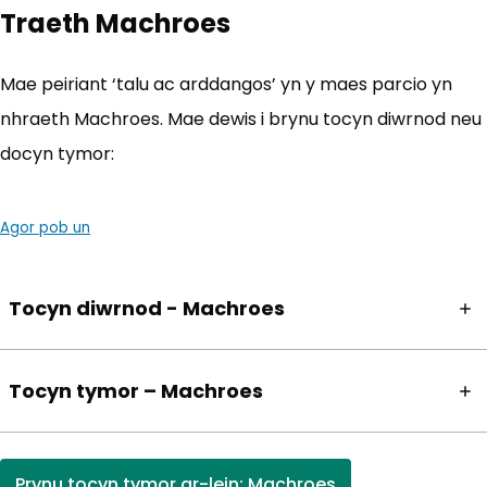
Traeth Machroes
Mae peiriant ‘talu ac arddangos’ yn y maes parcio yn
nhraeth Machroes. Mae dewis i brynu tocyn diwrnod neu
docyn tymor:
Agor pob un
Tocyn diwrnod - Machroes
Tocyn tymor – Machroes
Prynu tocyn tymor ar-lein: Machroes