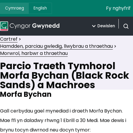
Fy nghyfrif
Cymraeg
English
Dewislen
Agor 
Cartref
Hamdden, parciau gwledig, llwybrau a thraethau
Morwrol, harbwr a thraethau
Parcio Traeth Tymhorol
Morfa Bychan (Black Rock
Sands) a Machroes
Morfa Bychan
Gall cerbydau gael mynediad i draeth Morfa Bychan.
Mae ffi yn daladwy rhwng 1 Ebrill a 30 Medi. Mae dewis i
brynu tocyn diwrnod neu docyn tymor: