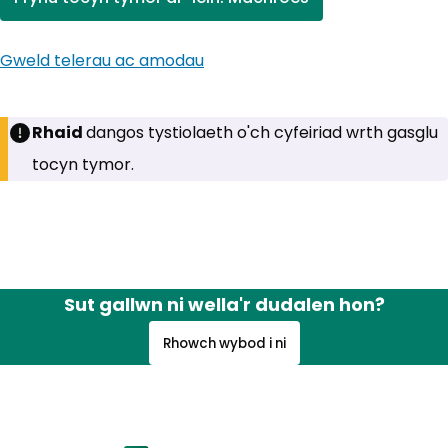
(yn agor mewn tab newydd)
Gweld telerau ac amodau
Rhaid
dangos tystiolaeth o'ch cyfeiriad wrth gasglu
tocyn tymor.
Sut gallwn ni wella'r dudalen hon?
Rhowch wybod i ni