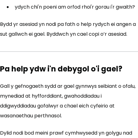
ydych chi'n poeni am orfod rhoi'r gorau i'r gwaith?
Bydd yr asesiad yn nodi pa fath o help rydych ei angen a
sut gallwch ei gael. Byddwch yn cael copi o’r asesiad.
Pa help ydw i'n debygol o'i gael?
Gall y gefnogaeth sydd ar gael gynnwys seibiant o ofalu,
mynediad at hyfforddiant, gwahoddiadau i
ddigwyddiadau gofalwyr a chael eich cyfeirio at
wasanaethau perthnasol.
Dylid nodi bod meini prawf cymhwysedd yn golygu nad