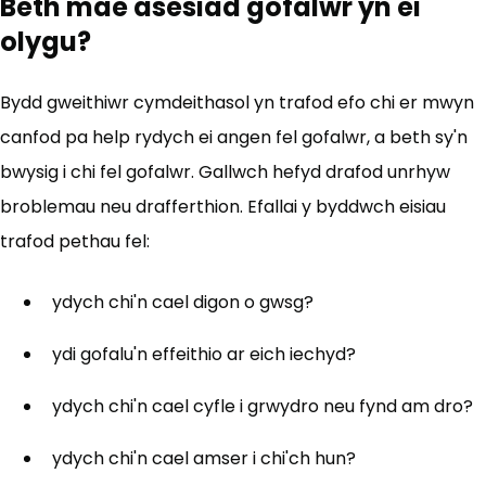
Beth mae asesiad gofalwr yn ei
olygu?
Bydd gweithiwr cymdeithasol yn trafod efo chi er mwyn
canfod pa help rydych ei angen fel gofalwr, a beth sy'n
bwysig i chi fel gofalwr. Gallwch hefyd drafod unrhyw
broblemau neu drafferthion. Efallai y byddwch eisiau
trafod pethau fel:
ydych chi'n cael digon o gwsg?
ydi gofalu'n effeithio ar eich iechyd?
ydych chi'n cael cyfle i grwydro neu fynd am dro?
ydych chi'n cael amser i chi'ch hun?