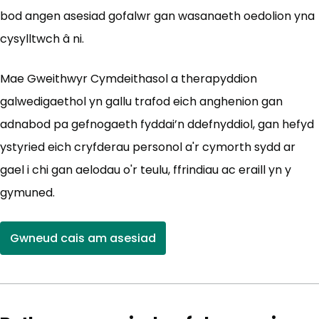
bod angen asesiad gofalwr gan wasanaeth oedolion yna
cysylltwch â ni.
Mae Gweithwyr Cymdeithasol a therapyddion
galwedigaethol yn gallu trafod eich anghenion gan
adnabod pa gefnogaeth fyddai’n ddefnyddiol, gan hefyd
ystyried eich cryfderau personol a'r cymorth sydd ar
gael i chi gan aelodau o'r teulu, ffrindiau ac eraill yn y
gymuned.
Gwneud cais am asesiad