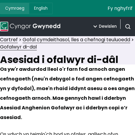
Fy nghyfrif
Cymraeg
English
Dewislen
Agor 
Cartref
Gofal cymdeithasol, lles a chefnogi teuluoedd
Gofalwyr di-dal
Asesiad i ofalwyr di-dâl
Os yw'r awdurdod lleol o'r farn fod arnoch angen
cefnogaeth (neu'n debygol o fod angen cefnogaeth
yn y dyfodol), mae'n rhaid iddynt asesu a oes angen
cefnogaeth arnoch. Mae gennych hawl i dderbyn
Asesiad Anghenion Gofalwyr ac i dderbyn copi o’r
asesiad.
Os ydych yn teimlo'ch bod yn ofalwr, gallwch ofyn