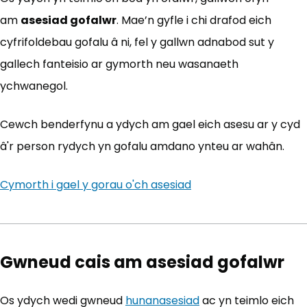
am
asesiad gofalwr
. Mae’n gyfle i chi drafod eich
cyfrifoldebau gofalu â ni, fel y gallwn adnabod sut y
gallech fanteisio ar gymorth neu wasanaeth
ychwanegol.
Cewch benderfynu a ydych am gael eich asesu ar y cyd
â'r person rydych yn gofalu amdano ynteu ar wahân.
Cymorth i gael y gorau o'ch asesiad
(yn agor mewn tab 
Gwneud cais am asesiad gofalwr
Os ydych wedi gwneud
hunanasesiad
(yn agor mewn tab
ac yn teimlo eich