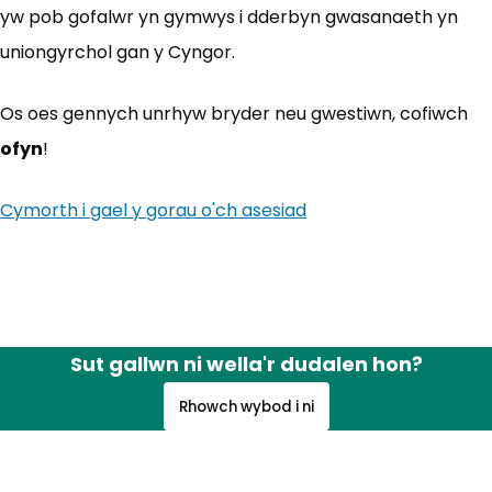
yw pob gofalwr yn gymwys i dderbyn gwasanaeth yn
uniongyrchol gan y Cyngor.
Os oes gennych unrhyw bryder neu gwestiwn, cofiwch
ofyn
!
Cymorth i gael y gorau o'ch asesiad
(yn agor mewn tab 
Sut gallwn ni wella'r dudalen hon?
Rhowch wybod i ni