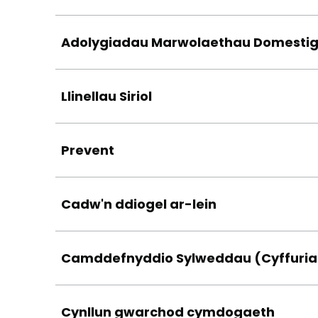
Adolygiadau Marwolaethau Domesti
Llinellau Siriol
Prevent
Cadw'n ddiogel ar-lein
Camddefnyddio Sylweddau (Cyffuriau
Cynllun gwarchod cymdogaeth