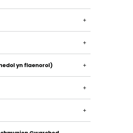
edol yn flaenorol)
rchmynion Gwarchod