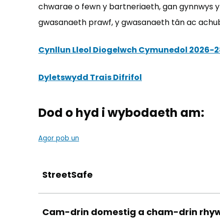
chwarae o fewn y bartneriaeth, gan gynnwys yr 
gwasanaeth prawf, y gwasanaeth tân ac achub
Cynllun Lleol Diogelwch Cymunedol 2026-2
Dyletswydd Trais Difrifol
(yn agor mewn tab
Dod o hyd i wybodaeth am:
Agor pob un
StreetSafe
Cam-drin domestig a cham-drin rhyw