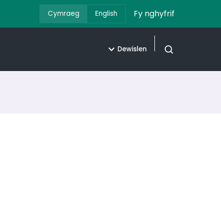
Fy nghyfrif
Cymraeg
English
Dewislen
Agor chwilio