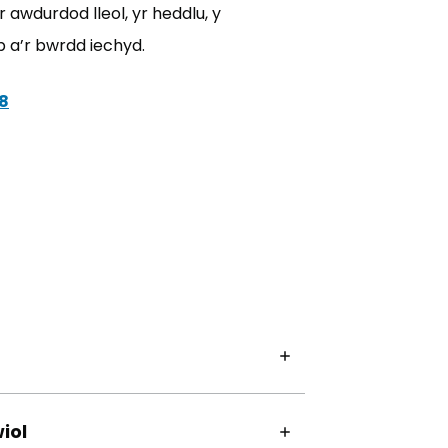
awdurdod lleol, yr heddlu, y
 a’r bwrdd iechyd.
8
(yn agor mewn tab newydd)
 newydd)
iol