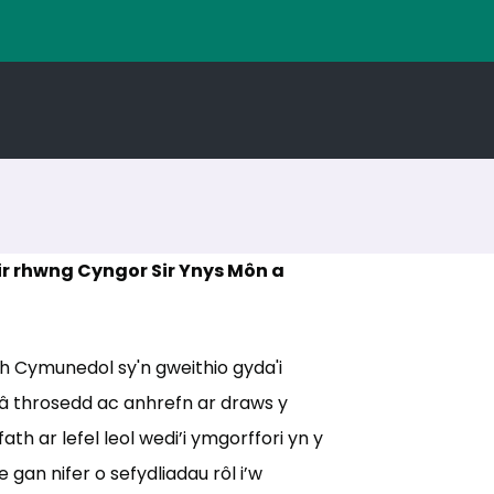
r rhwng Cyngor Sir Ynys Môn a
h Cymunedol sy'n gweithio gyda'i
ael â throsedd ac anhrefn ar draws y
ath ar lefel leol wedi’i ymgorffori yn y
gan nifer o sefydliadau rôl i’w