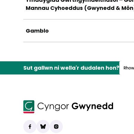
Mannau Cyhoeddus (Gwynedd & Môn
Gamblo
Sut gallwn ni wella'r dudalen hon?
Rhow
Dod o hyd i ni ar Facebook
(yn agor mewn tab newydd)
Bluesky
(yn agor mewn tab newydd)
Instagram
(yn agor mewn tab newydd)