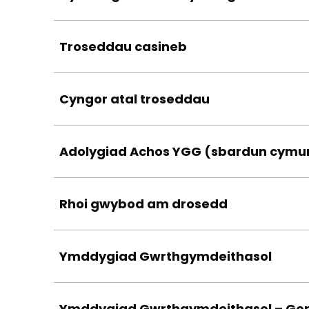
Troseddau casineb
Cyngor atal troseddau
Adolygiad Achos YGG (sbardun cymun
Rhoi gwybod am drosedd
Ymddygiad Gwrthgymdeithasol
Ymddygiad Gwrthgymdeithasol – Go