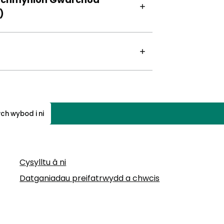
)
ch wybod i ni
Cysylltu â ni
Datganiadau preifatrwydd a chwcis