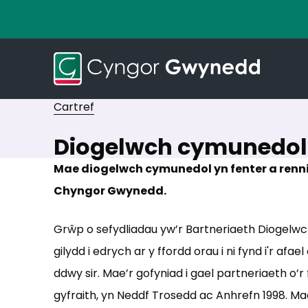
Cartref
Diogelwch cymunedol
Mae diogelwch cymunedol yn fenter a renni
Chyngor Gwynedd.
Grŵp o sefydliadau yw’r Bartneriaeth Diogelwc
gilydd i edrych ar y ffordd orau i ni fynd i'r af
ddwy sir. Mae’r gofyniad i gael partneriaeth o’r f
gyfraith, yn Neddf Trosedd ac Anhrefn 1998. Mae 