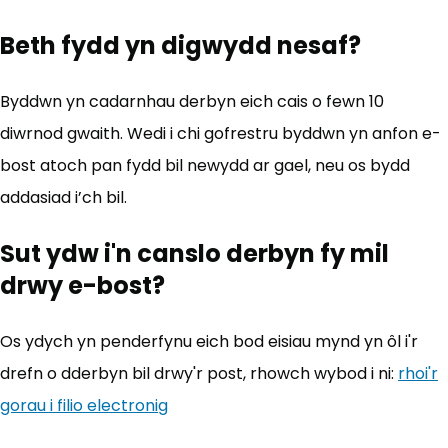
Beth fydd yn digwydd nesaf?
Byddwn yn cadarnhau derbyn eich cais o fewn 10
diwrnod gwaith. Wedi i chi gofrestru byddwn yn anfon e-
bost atoch pan fydd bil newydd ar gael, neu os bydd
addasiad i’ch bil.
Sut ydw i'n canslo derbyn fy mil
drwy e-bost?
Os ydych yn penderfynu eich bod eisiau mynd yn ôl i'r
drefn o dderbyn bil drwy'r post, rhowch wybod i ni:
rhoi'r
gorau i filio electronig
(yn agor mewn tab newydd)