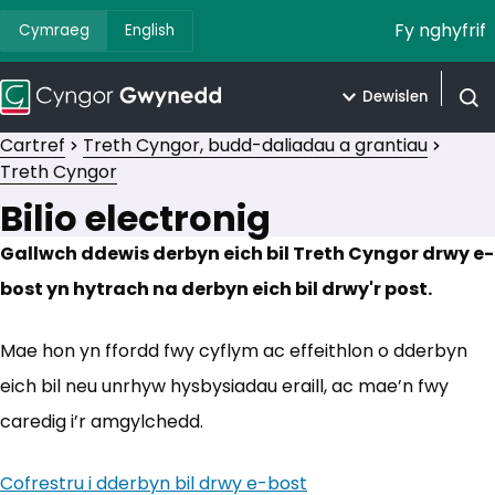
Fy nghyfrif
Cymraeg
English
Dewislen
Agor 
Cartref
Treth Cyngor, budd-daliadau a grantiau
Treth Cyngor
Bilio electronig
Gallwch ddewis derbyn eich bil Treth Cyngor drwy e-
bost yn hytrach na derbyn eich bil drwy'r post.
Mae hon yn ffordd fwy cyflym ac effeithlon o dderbyn
eich bil neu unrhyw hysbysiadau eraill, ac mae’n fwy
caredig i’r amgylchedd.
Cofrestru i dderbyn bil drwy e-bost
(yn agor mewn tab 