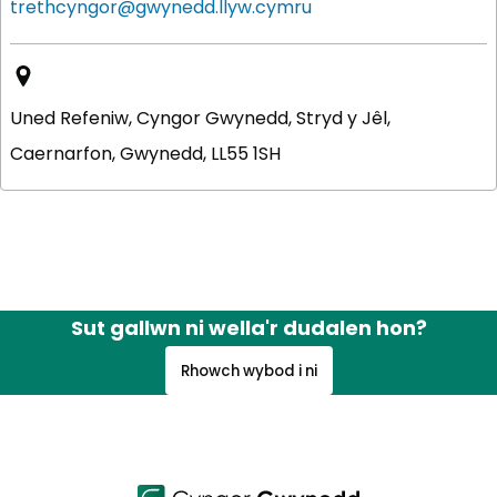
trethcyngor@gwynedd.llyw.cymru
Uned Refeniw, Cyngor Gwynedd, Stryd y Jêl,
Caernarfon, Gwynedd, LL55 1SH
Sut gallwn ni wella'r dudalen hon?
Rhowch wybod i ni