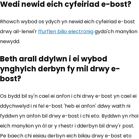
Wedi newid eich cyfeiriad e-bost?
Rhowch wybod os ydych yn newid eich cyfeiriad e-bost
drwy ail-lenwi'r
ffurflen bilio electronig
(yn agor mewn ta
gyda'ch manylion
newydd.
Beth arall ddylwn i ei wybod
ynghylch derbyn fy mil drwy e-
bost?
Os bydd bil sy'n cael ei anfon i chi drwy e-bost yn cael ei
ddychwelyd i ni fel e-bost 'heb ei anfon' ddwy waith ni
fyddwn yn anfon bil drwy e-bost i chi eto. Byddwn yn rhoi
eich manylion yn ôl ar y rhestr i dderbyn bil drwy'r post.
Pe baech chi eisiau derbyn eich biliau drwy e-bost eto