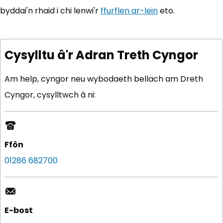
byddai'n rhaid i chi lenwi'r
ffurflen ar-lein
(yn agor mewn 
eto.
Cysylltu â'r Adran Treth Cyngor
Am help, cyngor neu wybodaeth bellach am Dreth
Cyngor, cysylltwch â ni:
Ffôn
01286 682700
E-bost