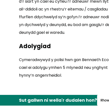
â’r siart yn cael eu cyfleu i’r adneuwr mewn lly
ail-ddidoli ac yn rhestru’r eitemau / casgliada
ffurflen ddychwelyd sy’n gofyn i’r adneuwr no
yn dychwelyd y deunydd, eu bod am gasglu’r de
deunydd gael ei waredu.
Adolygiad
Cymeradwywyd y polisi hwn gan Bennaeth Eco
cael ei adolygu ymhen 5 mlynedd neu ynghynt
hynny’n angenrheidiol.
Sut gallwn ni wella'r dudalen hon?
Rhow