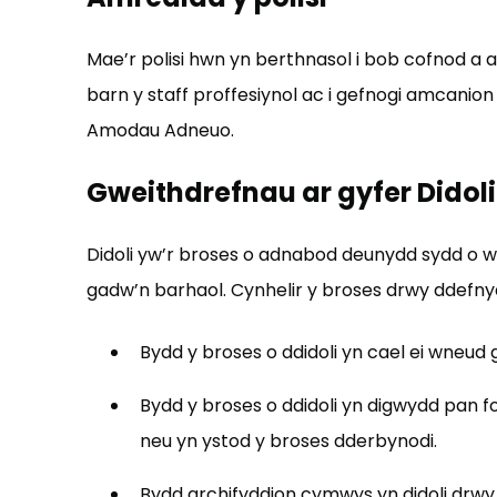
Mae’r polisi hwn yn berthnasol i bob cofnod a ad
barn y staff proffesiynol ac i gefnogi amcanion 
Amodau Adneuo.
Gweithdrefnau ar gyfer Didoli
Didoli yw’r broses o adnabod deunydd sydd o we
gadw’n barhaol. Cynhelir y broses drwy ddefnyd
Bydd y broses o ddidoli yn cael ei wneud 
Bydd y broses o ddidoli yn digwydd pan f
neu yn ystod y broses dderbynodi.
Bydd archifyddion cymwys yn didoli drwy