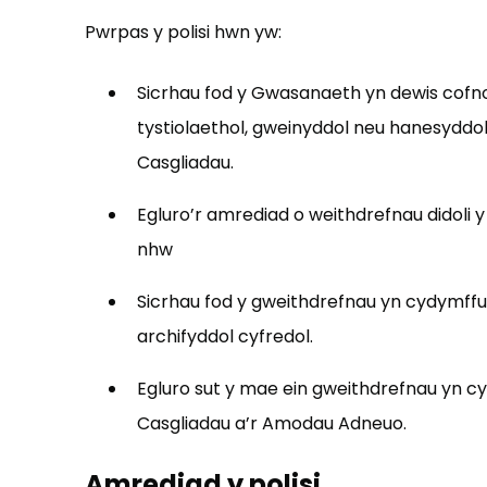
Pwrpas y polisi hwn yw:
Sicrhau fod y Gwasanaeth yn dewis cofn
tystiolaethol, gweinyddol neu hanesyddol 
Casgliadau.
Egluro’r amrediad o weithdrefnau didol
nhw
Sicrhau fod y gweithdrefnau yn cydymffu
archifyddol cyfredol.
Egluro sut y mae ein gweithdrefnau yn cyd
Casgliadau a’r Amodau Adneuo.
Amrediad y polisi