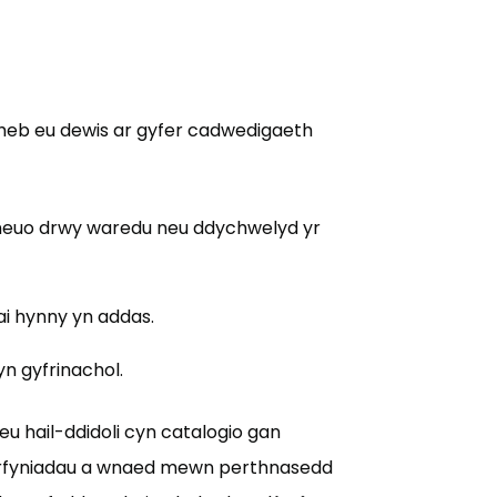
 heb eu dewis ar gyfer cadwedigaeth
dneuo drwy waredu neu ddychwelyd yr
ai hynny yn addas.
yn gyfrinachol.
eu hail-ddidoli cyn catalogio gan
nderfyniadau a wnaed mewn perthnasedd