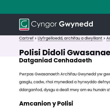
Cartref
Llyfrgelloedd, archifau a diwylliant
A
Polisi Didoli Gwasana
Datganiad Cenhadaeth
Pwrpas Gwasanaeth Archifau Gwynedd yw gwarc
gasglu, cadw, rhoi mynediad a hyrwyddo defnyd
ddarganfod, dysgu a deall mwy am eu hunain a’
Amcanion y Polisi