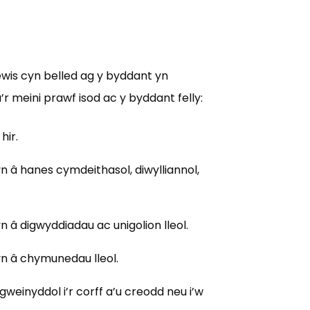
wis cyn belled ag y byddant yn
’r meini prawf isod ac y byddant felly:
hir.
 â hanes cymdeithasol, diwylliannol,
 â digwyddiadau ac unigolion lleol.
n â chymunedau lleol.
inyddol i’r corff a’u creodd neu i’w