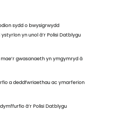
odion sydd o bwysigrwydd
ystyrlon yn unol â’r Polisi Datblygu
i y mae’r gwasanaeth yn ymgymryd â
rfio a deddfwriaethau ac ymarferion
ymffurfio â’r Polisi Datblygu