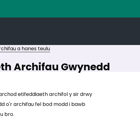
rchifau a hanes teulu
eth Archifau Gwynedd
hod etifeddiaeth archifol y sir drwy
d o'r archifau fel bod modd i bawb
u bro.