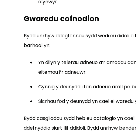
olynwyr.
Gwaredu cofnodion
Bydd unrhyw ddogfennau sydd wedi eu didoli a
barhaol yn:
Yn dilyn y telerau adneuo a’r amodau a
eitemau i’r adneuwr.
Cynnig y deunydd i fan adneuo arall pe b
Sicrhau fod y deunydd yn cael ei waredu 
Bydd casgliadau sydd heb eu catalogio yn cael 
ddefnyddio siart llif ddidoli. Bydd unrhyw be