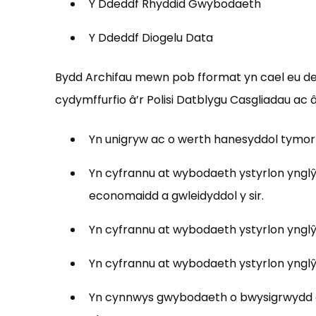
Y Ddeddf Rhyddid Gwybodaeth
Y Ddeddf Diogelu Data
Bydd Archifau mewn pob fformat yn cael eu de
cydymffurfio â’r Polisi Datblygu Casgliadau ac â
Yn unigryw ac o werth hanesyddol tymor 
Yn cyfrannu at wybodaeth ystyrlon ynglŷn
economaidd a gwleidyddol y sir.
Yn cyfrannu at wybodaeth ystyrlon ynglŷn
Yn cyfrannu at wybodaeth ystyrlon ynglŷ
Yn cynnwys gwybodaeth o bwysigrwydd gwe