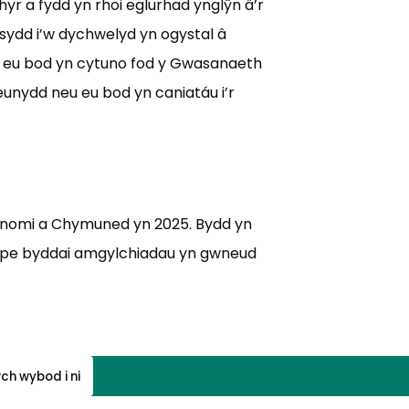
thyr a fydd yn rhoi eglurhad ynglŷn â’r
u sydd i’w dychwelyd yn ogystal â
di eu bod yn cytuno fod y Gwasanaeth
unydd neu eu bod yn caniatáu i’r
nomi a Chymuned yn 2025. Bydd yn
 pe byddai amgylchiadau yn gwneud
ch wybod i ni