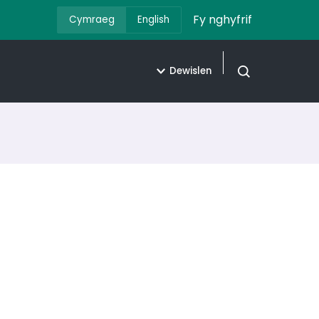
Fy nghyfrif
Cymraeg
English
Dewislen
Agor chwilio