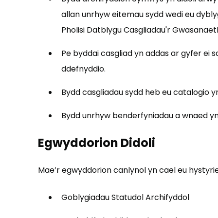
allan unrhyw eitemau sydd wedi eu dybly
Pholisi Datblygu Casgliadau'r Gwasanaet
Pe byddai casgliad yn addas ar gyfer ei s
ddefnyddio.
Bydd casgliadau sydd heb eu catalogio yn 
Bydd unrhyw benderfyniadau a wnaed yngl
Egwyddorion Didoli
Mae’r egwyddorion canlynol yn cael eu hystyrie
Goblygiadau Statudol Archifyddol