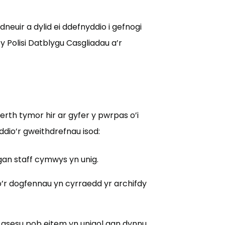
neuir a dylid ei ddefnyddio i gefnogi
y Polisi Datblygu Casgliadau a’r
rth tymor hir ar gyfer y pwrpas o’i
dio’r gweithdrefnau isod:
gan staff cymwys yn unig.
o’r dogfennau yn cyrraedd yr archifdy
 asesu pob eitem yn unigol gan dynnu