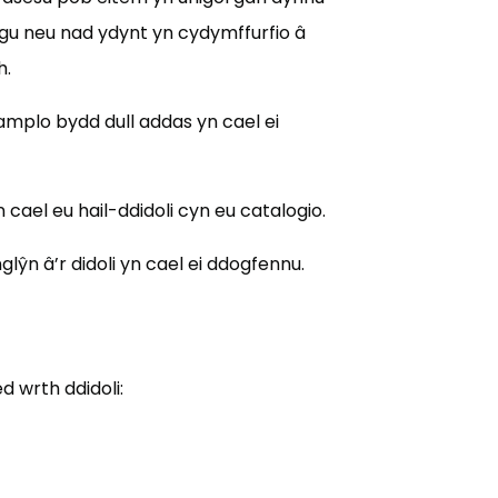
gu neu nad ydynt yn cydymffurfio â
h.
amplo bydd dull addas yn cael ei
cael eu hail-ddidoli cyn eu catalogio.
ŷn â’r didoli yn cael ei ddogfennu.
d wrth ddidoli: