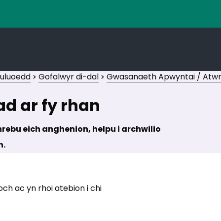
euluoedd
Gofalwyr di-dal
Gwasanaeth Apwyntai / Atwrna
ad ar fy rhan
hrebu eich anghenion, helpu i archwilio
n.
h ac yn rhoi atebion i chi