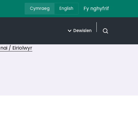
Fy nghyfrif
Cymraeg
English
Dewislen
Agor chwilio
i / Eiriolwyr