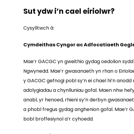
Sut ydw i’n cael eiriolwr?
Cysylltwch â:
Cymdeithas Cyngor ac Adfocatiaeth Gog
Mae’r GACGC yn gweithio gydag oedolion sydd
Ngwynedd. Mae’r gwasanaeth yn rhan o Eiriolae
y GACGC gefnogi pobl sy’n ei chael hi’n anodd
adolygiadau a chynlluniau gofal. Maen nhw hef
anabl, yr henoed, rhieni sy’n derbyn gwasanae
a phobl fregus gydag anghenion gofal. Mae’r
bobl broffesiynol a’r cyhoedd.