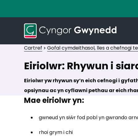
Cartref
Gofal cymdeithasol, lles a chefnogi t
Eiriolwr: Rhywun i siar
Eiriolwr yw rhywun sy’n eich cefnogi i gyfat
opsiynau ac yn cyflawni pethau ar eich rha
Mae eiriolwr yn:
gwneud yn siŵr fod pobl yn gwrando arnoc
rhoi grym i chi