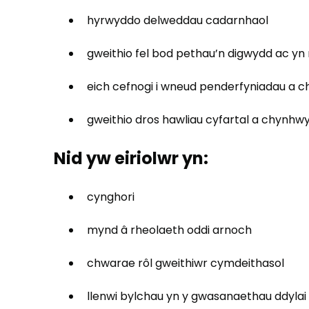
hyrwyddo delweddau cadarnhaol
gweithio fel bod pethau’n digwydd ac yn
eich cefnogi i wneud penderfyniadau a 
gweithio dros hawliau cyfartal a chynhwy
Nid yw eiriolwr yn:
cynghori
mynd â rheolaeth oddi arnoch
chwarae rôl gweithiwr cymdeithasol
llenwi bylchau yn y gwasanaethau ddylai 