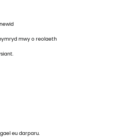
 newid
chymryd mwy o reolaeth
siant.
gael eu darparu.