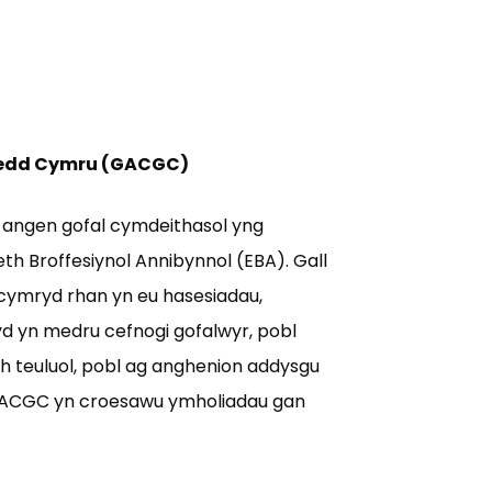
ledd Cymru (GACGC)
 angen gofal cymdeithasol yng
th Broffesiynol Annibynnol (EBA). Gall
 cymryd rhan yn eu hasesiadau,
yd yn medru cefnogi gofalwyr, pobl
th teuluol, pobl ag anghenion addysgu
 GACGC yn croesawu ymholiadau gan