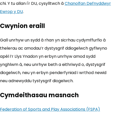
chi. Y tu allan i'r DU, cysylltwch â
Chanolfan Defnyddwyr
Ewrop y DU
(yn agor mewn tab newydd)
.
Cwynion eraill
Gall unrhyw un sydd â rhan yn sicrhau cydymffurfio â
thelerau ac amodau’r dystysgrif ddiogelwch gyflwyno
apêl i’r Llys Ynadon yn erbyn unrhyw amod sydd
ynghlwm â, neu unrhyw beth a eithriwyd o, dystysgrif
diogelwch, neu yn erbyn penderfyniad i wrthod newid
neu adnewyddu tystysgrif diogelwch.
Cymdeithasau masnach
Federation of Sports and Play Associations (FSPA)
(yn ag