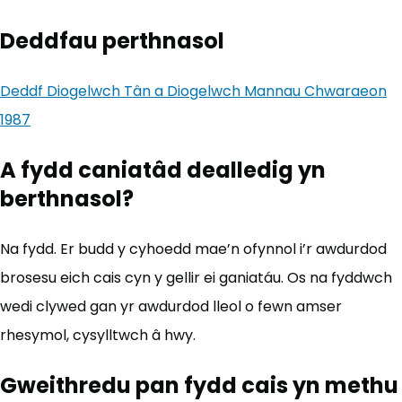
Deddfau perthnasol
Deddf Diogelwch Tân a Diogelwch Mannau Chwaraeon
1987
(yn agor mewn tab newydd)
A fydd caniatâd dealledig yn
berthnasol?
Na fydd. Er budd y cyhoedd mae’n ofynnol i’r awdurdod
brosesu eich cais cyn y gellir ei ganiatáu. Os na fyddwch
wedi clywed gan yr awdurdod lleol o fewn amser
rhesymol, cysylltwch â hwy.
Gweithredu pan fydd cais yn methu