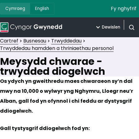
Fy nghyfrif
Cymraeg
English
Dewislen
Agor 
Cartref
Busnesau
Trwyddedau
Trwyddedau hamdden a thriniaethau personol
Meysydd chwarae -
trwydded diogelwch
Os ydych yn gweithredu maes chwaraeon sy’n dal
mwy na 10,000 o wylwyr yng Nghymru, Lloegr neu’r
Alban, gall fod yn ofynnol i chi feddu ar dystysgrif
ddiogelwch.
Gall tystysgrif ddiogelwch fod yn: