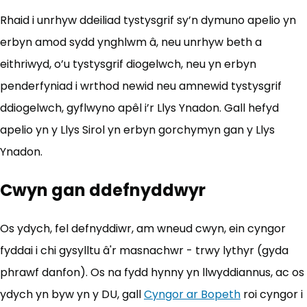
Rhaid i unrhyw ddeiliad tystysgrif sy’n dymuno apelio yn
erbyn amod sydd ynghlwm â, neu unrhyw beth a
eithriwyd, o’u tystysgrif diogelwch, neu yn erbyn
penderfyniad i wrthod newid neu amnewid tystysgrif
ddiogelwch, gyflwyno apêl i’r Llys Ynadon. Gall hefyd
apelio yn y Llys Sirol yn erbyn gorchymyn gan y Llys
Ynadon.
Cwyn gan ddefnyddwyr
Os ydych, fel defnyddiwr, am wneud cwyn, ein cyngor
fyddai i chi gysylltu â'r masnachwr - trwy lythyr (gyda
phrawf danfon). Os na fydd hynny yn llwyddiannus, ac os
ydych yn byw yn y DU, gall
Cyngor ar Bopeth
(yn agor m
roi cyngor i