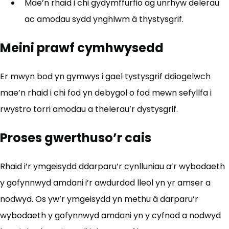
Mae’n rhaid i chi gydymffurfio ag unrhyw delerau
ac amodau sydd ynghlwm â thystysgrif.
Meini prawf cymhwysedd
Er mwyn bod yn gymwys i gael tystysgrif ddiogelwch
mae’n rhaid i chi fod yn debygol o fod mewn sefyllfa i
rwystro torri amodau a thelerau’r dystysgrif.
Proses
gwerthuso’r
cais
Rhaid i’r ymgeisydd ddarparu’r cynlluniau a’r wybodaeth
y gofynnwyd amdani i’r awdurdod lleol yn yr amser a
nodwyd. Os yw’r ymgeisydd yn methu â darparu’r
wybodaeth y gofynnwyd amdani yn y cyfnod a nodwyd