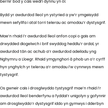
bernir bod y cais wedi’i dynnu yn ôl.
Bydd yr awdurdod lleol yn ystyried a yw’r ymgeisydd
mewn sefyllfa i atal torri telerau ac amodau’r dystysgrif.
Mae’n rhaid i’r awdurdod lleol anfon copi o gais am
drwydded diogelwch i brif swyddog heddlu’r ardal, yr
awdurdod tân ac achub a’r awdurdod adeiladu yng
Nghymru a Lloegr. Rhaid ymgynghori â phob un o’r cyrff
hyn ynghylch yr telerau a’r amodau i’w cynnwys mewn
tystysgrif.
Os gwneir cais i drosglwyddo tystysgrif mae’n rhaid i’r
awdurdod lleol benderfynu a fyddai’r unigolyn y gofynnir
am drosglwyddo’r dystysgrif iddo yn gymwys i dderbyn