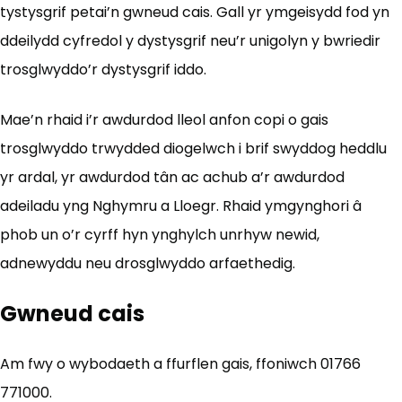
tystysgrif petai’n gwneud cais. Gall yr ymgeisydd fod yn
ddeilydd cyfredol y dystysgrif neu’r unigolyn y bwriedir
trosglwyddo’r dystysgrif iddo.
Mae’n rhaid i’r awdurdod lleol anfon copi o gais
trosglwyddo trwydded diogelwch i brif swyddog heddlu
yr ardal, yr awdurdod tân ac achub a’r awdurdod
adeiladu yng Nghymru a Lloegr. Rhaid ymgynghori â
phob un o’r cyrff hyn ynghylch unrhyw newid,
adnewyddu neu drosglwyddo arfaethedig.
Gwneud cais
Am fwy o wybodaeth a ffurflen gais, ffoniwch 01766
771000.