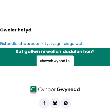
Gweler hefyd
Eisteddle chwaraeon - tystysgrif diogelwch
Sut gallwn ni wella'r dudalen hon?
Rhowch wybod i ni
Dod o hyd i ni ar Facebook
(yn agor mewn tab newydd)
Bluesky
(yn agor mewn tab newydd)
Instagram
(yn agor mewn tab new