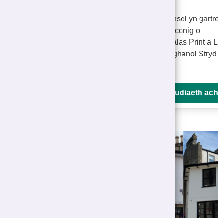
Mae eiddo Pensel yn gartref
ddau fusnes eiconig o
Gaernarfon, Palas Print a Lo
& Wren, yng nghanol Stryd
Palas lliwgar.
Gweld astudiaeth ac