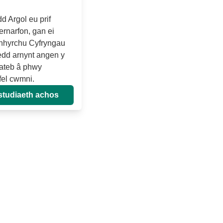
 Argol eu prif
ernarfon, gan ei
nhyrchu Cyfryngau
edd arnynt angen y
fateb â phwy
fel cwmni.
studiaeth achos