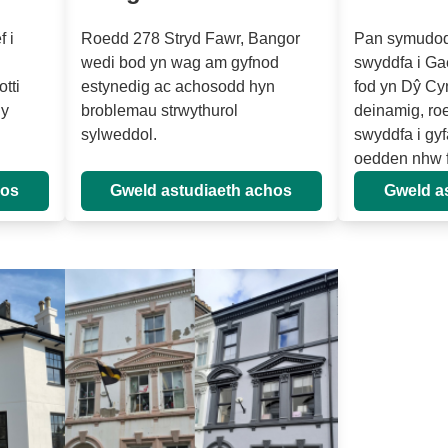
 i
Roedd 278 Stryd Fawr, Bangor
Pan symudodd
wedi bod yn wag am gyfnod
swyddfa i Ga
tti
estynedig ac achosodd hyn
fod yn Dŷ Cy
 y
broblemau strwythurol
deinamig, ro
sylweddol.
swyddfa i gy
oedden nhw 
hos
Gweld astudiaeth achos
Gweld a