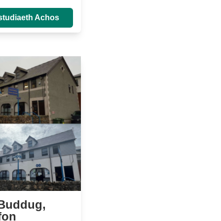
studiaeth Achos
Buddug,
fon