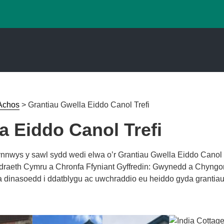
Achos
>
Grantiau Gwella Eiddo Canol Trefi
a Eiddo Canol Trefi
ynnwys y sawl sydd wedi elwa o’r Grantiau Gwella Eiddo Canol 
draeth Cymru a Chronfa Ffyniant Gyffredin: Gwynedd a Chyngor
a dinasoedd i ddatblygu ac uwchraddio eu heiddo gyda granti