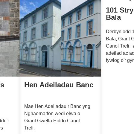
101 Stry
Bala
Derbyniodd 1
Bala, Grant 
Canol Trefi i
adeilad ac adf
fywiog o'r g
ys
Hen Adeiladau Banc
Mae Hen Adeiladau’r Banc yng
Nghaernarfon wedi elwa o
ddu'r
Grant Gwella Eiddo Canol
ys
Trefi.